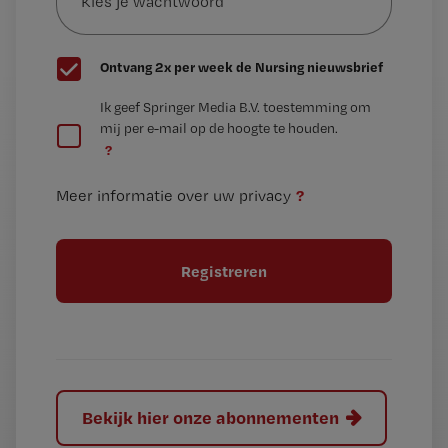
wachtwoord
G
Ontvang 2x per week de Nursing nieuwsbrief
e
G
Ik geef Springer Media B.V. toestemming om
e
mij per e-mail op de hoogte te houden.
e
n
?
e
t
n
i
?
Meer informatie over uw privacy
t
t
i
e
t
l
e
l
?
Bekijk hier onze abonnementen