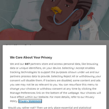
Maren Bruin
Foto:
We Care About Your Privacy
We and our
887
partners store and access personal data, like browsing
Als voedingsintake niet mogelijk is, is
data or unique identifiers, on your device. Selecting I Accept enables
tracking technologies to support the purposes shown under we and our
toediening van sondevoeding soms
partners process data to provide. Selecting Reject All or withdrawing your
onontkoombaar. Wat zijn de
consent will disable them. If trackers are disabled, some content and ads
you see may not be as relevant to you. You can resurface this menu to
aandachtspunten? Over wel of niet
change your choices or withdraw consent at any time by clicking the
Manage Preferences link on the bottom of the webpage. Your choices will
spoelen (en waarmee dan), fixatie en
have effect within our Website. For more details, refer to our Privacy
Policy.
Privacy Statement
natuurlijk de veelbesproken
Would you rather not? Then we only place essential and statistical