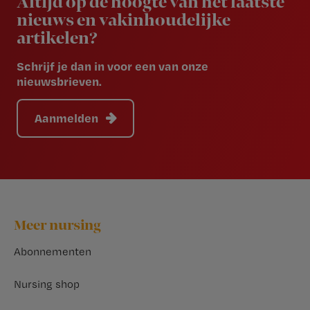
Altijd op de hoogte van het laatste
nieuws en vakinhoudelijke
artikelen?
Schrijf je dan in voor een van onze
nieuwsbrieven.
Aanmelden
Footer
Meer nursing
Abonnementen
Nursing shop