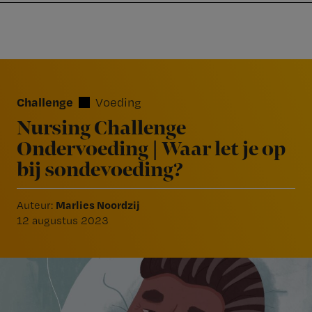
Nursing
W
Skip
Skip
Skip
voor
m
Inloggen
to
to
to
verpleegkundigen
wi
primary
main
footer
jo
navigation
content
Reader
st
Interactions
be
Challenge
Voeding
Nursing Challenge
Ondervoeding | Waar let je op
bij sondevoeding?
Marlies Noordzij
Auteur:
12 augustus 2023