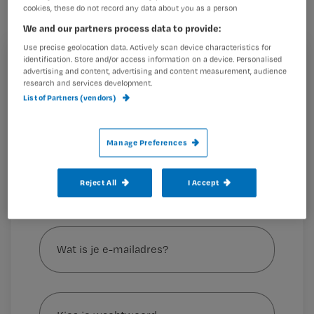
positiebepaling.
cookies, these do not record any data about you as a person
We and our partners process data to provide:
Use precise geolocation data. Actively scan device characteristics for
Marlies Noordzij
Tekst:
identification. Store and/or access information on a device. Personalised
Registreren
Maren Bruin
Illustratie:
advertising and content, advertising and content measurement, audience
Anna-Marie Mollink
Toets:
research and services development.
Wil je dit artikel lezen?
List of Partners (vendors)
Toediening van
Maak gratis een account aan en lees 2
…
artikelen gratis per maand
Manage Preferences
Al een account of abonnement?
Log dan in
Reject All
I Accept
Wat
is
je
e-
Kies
mailadres?
je
*