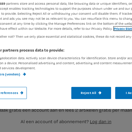
889
partners store and access personal data, like browsing data or unique identifiers, on
Accept enables tracking technologies to support the purposes shown under we and our 
 to provide. Selecting Reject All or withdrawing your consent will disable them. If tracker
t and ads you see may not be as relevant to you. You can resurface this menu to chan
consent at any time by clicking the Manage Preferences link on the bottom of the webp
have effect within our Website. For more details, refer to our Privacy Policy.
Privacy Sta
ther not? Then we only place essential and statistical cookies, these do not record any
Door voor een openhartoperatie patiëten 
r partners process data to provide:
mogelijk veel leed beperkt of zelfs voor
geolocation data. Actively scan device characteristics for identification. Store and/or ac
on a device. Personalised advertising and content, advertising and content measuremen
d services development.
ners (vendors)
Registreren
Dit blijkt uit onderzoek van promovenda Sandra van Hogen-Kost
Wil je dit artikel lezen?
references
Reject All
I A
aak gratis een account aan en lees 2 artikelen gratis per maa
Al een account of abonnement?
Log dan in