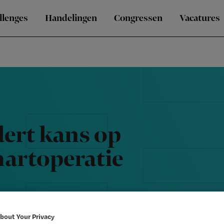
llenges
Handelingen
Congressen
Vacatures
ert kans op
hartoperatie
bout Your Privacy