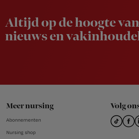
Altijd op de hoogte van
nieuws en vakinhoudel
Footer
Meer nursing
Volg on
Abonnementen
Nursing shop