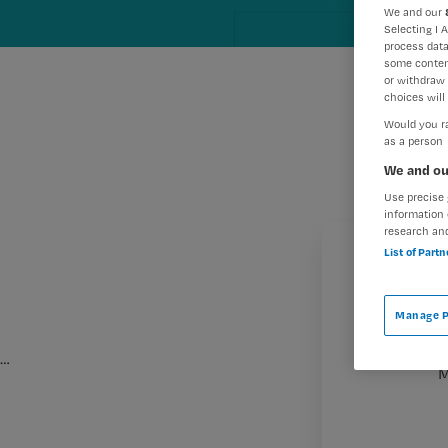
We and our
Selecting I 
process data
some conten
or withdraw 
choices will 
Would you ra
as a person
We and ou
Use precise 
information 
research an
List of Part
Manage P
…
M