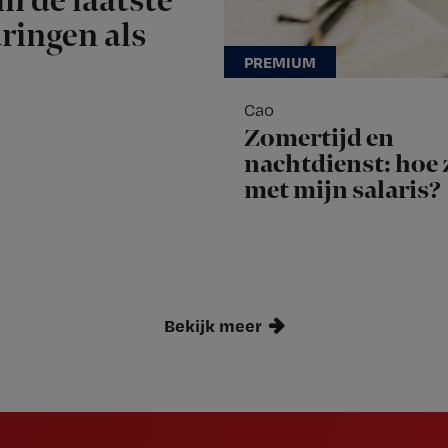
n de laatste
aringen als
Cao
Zomertijd en
nachtdienst: hoe z
met mijn salaris?
Bekijk meer