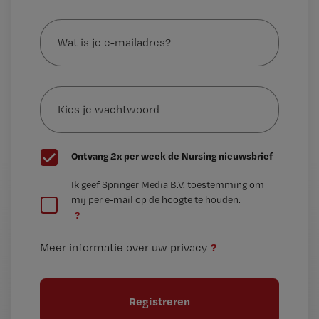
Wat
is
je
e-
Kies
mailadres?
je
*
wachtwoord
G
Ontvang 2x per week de Nursing nieuwsbrief
e
G
Ik geef Springer Media B.V. toestemming om
e
mij per e-mail op de hoogte te houden.
e
n
?
e
t
n
i
?
Meer informatie over uw privacy
t
t
i
e
t
l
e