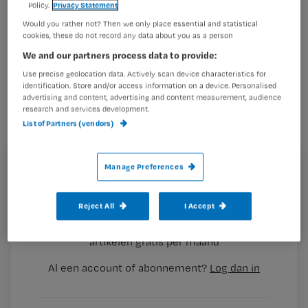
Policy.
Privacy Statement
Vincent van Gogh heeft voor haar
Would you rather not? Then we only place essential and statistical
cliënten met dementie een
cookies, these do not record any data about you as a person
comfortroom geopend. Hier kunnen
We and our partners process data to provide:
zij onder andere terecht bij onrust.
Use precise geolocation data. Actively scan device characteristics for
identification. Store and/or access information on a device. Personalised
Tijdschrift voor Verzorgenden belde
advertising and content, advertising and content measurement, audience
research and services development.
met zorgmanager Annemiek de Wit:
List of Partners (vendors)
‘Het geagiteerde gedrag is
verminderd.’
Registreren
Manage Preferences
Wil je dit artikel lezen?
Reject All
I Accept
Hoe
Maak gratis een account aan en lees 2
…
artikelen gratis per maand
Al een account of abonnement?
Log dan in