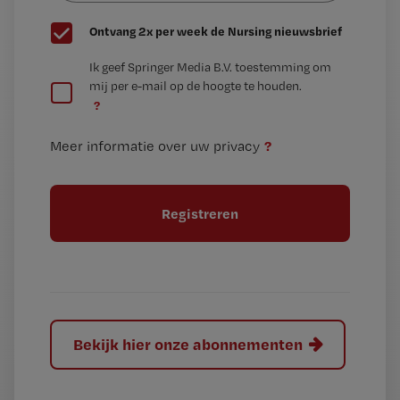
G
Ontvang 2x per week de Nursing nieuwsbrief
e
G
Ik geef Springer Media B.V. toestemming om
e
mij per e-mail op de hoogte te houden.
e
n
?
e
t
n
i
?
Meer informatie over uw privacy
t
t
i
e
t
l
e
l
?
Bekijk hier onze abonnementen