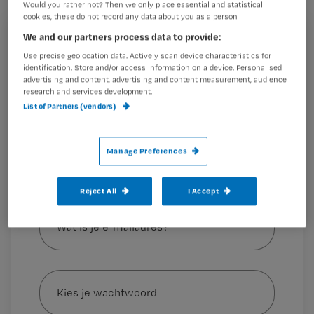
Would you rather not? Then we only place essential and statistical
cookies, these do not record any data about you as a person
We and our partners process data to provide:
Registreren
Dat meldt
De Monitor
, dat het onderzoek deed in
Use precise geolocation data. Actively scan device characteristics for
Wil je dit artikel lezen?
identification. Store and/or access information on a device. Personalised
samenwerking met het
Nederlands
advertising and content, advertising and content measurement, audience
Wijkverpleegkundigen Genootschap
en
research and services development.
Maak gratis een account aan en lees 2
…
List of Partners (vendors)
artikelen gratis per maand
Al een account of abonnement?
Log dan in
Manage Preferences
Reject All
I Accept
Wat
is
je
e-
Kies
mailadres?
je
*
wachtwoord