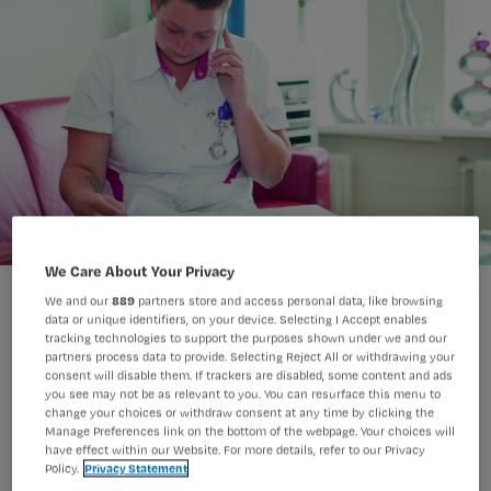
We Care About Your Privacy
We and our
889
partners store and access personal data, like browsing
data or unique identifiers, on your device. Selecting I Accept enables
tracking technologies to support the purposes shown under we and our
partners process data to provide. Selecting Reject All or withdrawing your
consent will disable them. If trackers are disabled, some content and ads
Uit een enquête onder ruim 350
you see may not be as relevant to you. You can resurface this menu to
wijkverpleegkundigen blijkt dat bijna
change your choices or withdraw consent at any time by clicking the
Manage Preferences link on the bottom of the webpage. Your choices will
40 procent creatief omgaat met
have effect within our Website. For more details, refer to our Privacy
Policy.
Privacy Statement
indicaties bij maaltijdondersteuning.