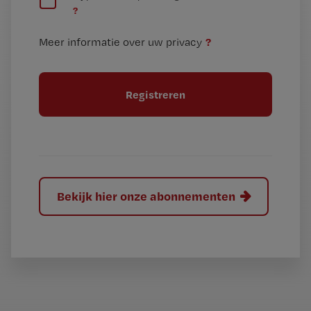
n
?
e
t
n
i
?
Meer informatie over uw privacy
t
t
i
e
t
l
e
l
?
Bekijk hier onze abonnementen