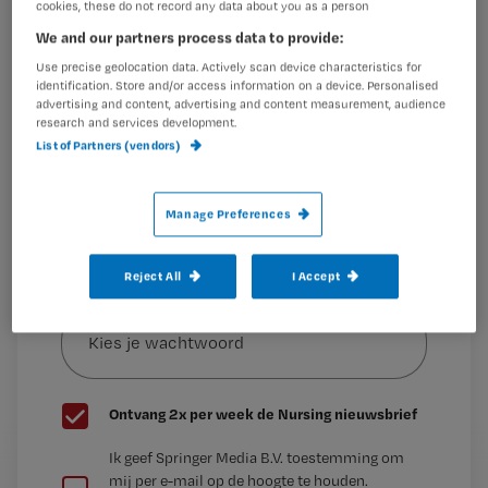
cookies, these do not record any data about you as a person
We and our partners process data to provide:
Maak gratis een account aan en lees 2
…
Use precise geolocation data. Actively scan device characteristics for
artikelen gratis per maand
identification. Store and/or access information on a device. Personalised
advertising and content, advertising and content measurement, audience
Al een account of abonnement?
Log dan in
research and services development.
List of Partners (vendors)
Wat
Manage Preferences
is
je
Reject All
I Accept
e-
Kies
mailadres?
je
*
wachtwoord
G
Ontvang 2x per week de Nursing nieuwsbrief
e
G
Ik geef Springer Media B.V. toestemming om
e
mij per e-mail op de hoogte te houden.
e