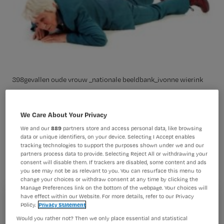
398gevallen oude vrouw _nationale beeldbank_ivonne wierink
We Care About Your Privacy
Demente verpleeghuisbewoners
We and our
889
partners store and access personal data, like browsing
hebben meer kans op valincidenten
data or unique identifiers, on your device. Selecting I Accept enables
tracking technologies to support the purposes shown under we and our
als zij SSRI’s gebruiken. Een dosering
partners process data to provide. Selecting Reject All or withdrawing your
consent will disable them. If trackers are disabled, some content and ads
van 1,00 DDD geeft al een drievoudig
you see may not be as relevant to you. You can resurface this menu to
change your choices or withdraw consent at any time by clicking the
verhoogd risico. De combinatie van
Manage Preferences link on the bottom of the webpage. Your choices will
SSRI’s met hypnotica of sedativa
have effect within our Website. For more details, refer to our Privacy
Registreren
Policy.
Privacy Statement
maakt de kans op vallen nog groter.
Would you rather not? Then we only place essential and statistical
Wil je dit artikel lezen?