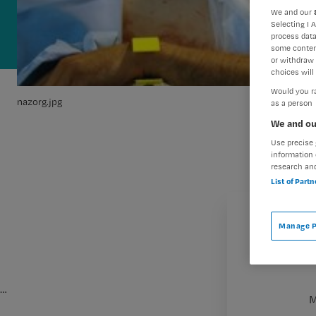
We and our
Selecting I 
process data
some conten
or withdraw 
choices will 
Would you ra
nazorg.jpg
as a person
We and ou
Use precise 
information 
research an
List of Part
Manage P
…
M