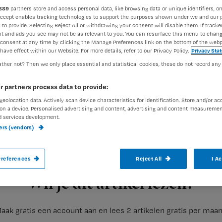
889
partners store and access personal data, like browsing data or unique identifiers, on
Accept enables tracking technologies to support the purposes shown under we and our 
 to provide. Selecting Reject All or withdrawing your consent will disable them. If tracker
Rhijja Jansen
12 december 2
Auteur:
t and ads you see may not be as relevant to you. You can resurface this menu to chan
consent at any time by clicking the Manage Preferences link on the bottom of the webp
have effect within our Website. For more details, refer to our Privacy Policy.
Privacy Sta
ther not? Then we only place essential and statistical cookies, these do not record any
r partners process data to provide:
geolocation data. Actively scan device characteristics for identification. Store and/or ac
Een oefenprogramma voor spierkracht en
on a device. Personalised advertising and content, advertising and content measuremen
d services development.
uitgebalanceerd voedingsprogramma, trai
ners (vendors)
de fysiotherapeut als regisseur van zowel
references
Reject All
I A
Registreren
Dit zijn de belangrijkste ingrediënten van de zorgaanpak
Wil je dit artikel lezen?
aak gratis een account aan en lees 2 artikelen gratis per maa