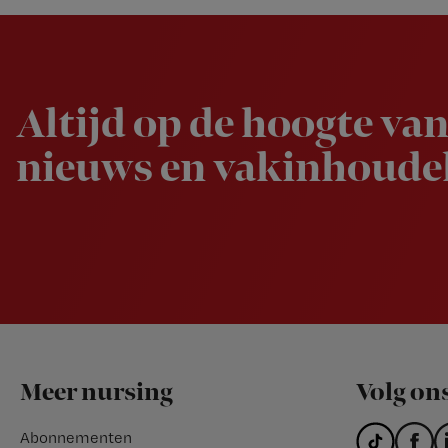
Newsletter
Altijd op de hoogte van
nieuws en vakinhoudel
Footer
Meer nursing
Volg on
Abonnementen