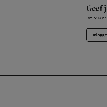
Geef j
Om te kunne
Inlogg