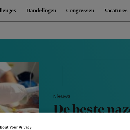
llenges
Handelingen
Congressen
Vacatures
Nieuws
De beste naz
patiënt met 
bout Your Privacy