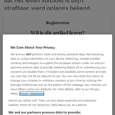
dat het leven voltooid is blijft
strafbaar, werd onlangs bekend.
Aanleiding van het onderzoek was dat
Albert Heringa zijn 99-jarige moeder
Registreren
hielp met sterven toen ze klaar was
Wil je dit artikel lezen?
met het leven. Bekijk hieronder de
Maak gratis een account aan en lees 2
…
We Care About Your Privacy
artikelen gratis per maand
We and our
887
partners store and access personal data, like browsing
data or unique identifiers, on your device. Selecting I Accept enables
Al een account of abonnement?
Log dan in
tracking technologies to support the purposes shown under we and our
partners process data to provide. Selecting Reject All or withdrawing your
consent will disable them. If trackers are disabled, some content and ads
you see may not be as relevant to you. You can resurface this menu to
change your choices or withdraw consent at any time by clicking the
Wat
Manage Preferences link on the bottom of the webpage. Your choices will
is
have effect within our Website. For more details, refer to our Privacy
je
Policy.
Privacy Statement
e-
Would you rather not? Then we only place essential and statistical
cookies, these do not record any data about you as a person
Kies
mailadres?
je
We and our partners process data to provide:
*