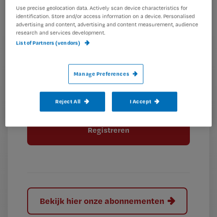
wachtwoord
Use precise geolocation data. Actively scan device characteristics for
identification. Store and/or access information on a device. Personalised
advertising and content, advertising and content measurement, audience
G
Ontvang 2x per week de Nursing nieuwsbrief
research and services development.
e
List of Partners (vendors)
G
Ik geef Springer Media B.V. toestemming om
e
mij per e-mail op de hoogte te houden.
e
n
?
e
Manage Preferences
t
n
i
?
Meer informatie over uw privacy
t
t
Reject All
I Accept
i
e
t
l
e
l
?
Bekijk hier onze abonnementen