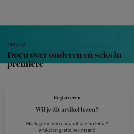
Nursing
W
Skip
Skip
Skip
voor
m
Inloggen
to
to
to
verpleegkundigen
wi
primary
main
footer
jo
navigation
content
Reader
st
Interactions
be
Nieuws
Docu over ouderen en seks in
première
Redactie TvV
Auteur:
2 december 2013
Registreren
Wil je dit artikel lezen?
Maak gratis een account aan en lees 2
…
artikelen gratis per maand