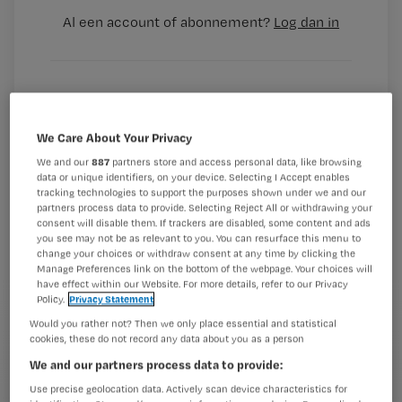
Al een account of abonnement?
Log dan in
Wat
is
We Care About Your Privacy
je
e-
We and our
887
partners store and access personal data, like browsing
data or unique identifiers, on your device. Selecting I Accept enables
Kies
mailadres?
tracking technologies to support the purposes shown under we and our
je
*
partners process data to provide. Selecting Reject All or withdrawing your
wachtwoord
consent will disable them. If trackers are disabled, some content and ads
you see may not be as relevant to you. You can resurface this menu to
change your choices or withdraw consent at any time by clicking the
G
Manage Preferences link on the bottom of the webpage. Your choices will
Ontvang 2x per week de Nursing nieuwsbrief
have effect within our Website. For more details, refer to our Privacy
e
Policy.
Privacy Statement
G
Ik geef Springer Media B.V. toestemming om
e
Would you rather not? Then we only place essential and statistical
mij per e-mail op de hoogte te houden.
e
n
cookies, these do not record any data about you as a person
?
e
t
We and our partners process data to provide:
n
i
?
Meer informatie over uw privacy
Use precise geolocation data. Actively scan device characteristics for
t
t