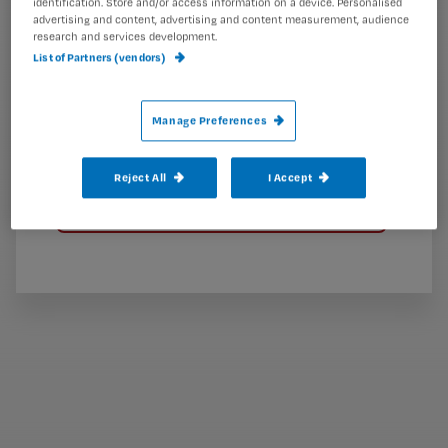
identification. Store and/or access information on a device. Personalised
i
e
advertising and content, advertising and content measurement, audience
research and services development.
t
l
List of Partners (vendors)
e
l
?
Manage Preferences
Reject All
I Accept
Bekijk hier onze abonnementen