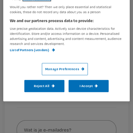
Verzorgenden en verpleegkundigen en
Would you rather not? Then we only place essential and statistical
cookies, these do not record any data about you as a person
andere geïnteresseerden kunnen een
We and our partners process data to provide:
gratis online cursus doen over
Use precise geolocation data. Actively scan device characteristics for
omgaan met dementie.
identification. Store and/or access information on a device. Personalised
advertising and content, advertising and content measurement, audience
research and services development.
List of Partners (vendors)
Registreren
De cursus is ontwikkeld door de NTR, en wordt gegeven
Wil je dit artikel lezen?
door verpleegkundig consulent Freek Gillissen van het
Manage Preferences
VUmc Alzheimercentrum.
Maak gratis een account aan en lees 2
…
artikelen gratis per maand
Reject All
I Accept
Al een account of abonnement?
Log dan in
Wat
is