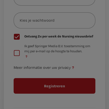
je
e-
Kies
mailadres?
je
*
wachtwoord
G
Ontvang 2x per week de Nursing nieuwsbrief
e
G
Ik geef Springer Media B.V. toestemming om
e
mij per e-mail op de hoogte te houden.
e
n
?
e
t
n
i
?
Meer informatie over uw privacy
t
t
i
e
t
l
e
l
?