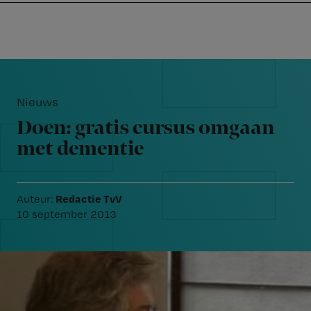
Nursing
W
Skip
Skip
Skip
voor
m
Inloggen
to
to
to
verpleegkundigen
wi
primary
main
footer
jo
navigation
content
Reader
st
Interactions
be
Nieuws
Doen: gratis cursus omgaan
met dementie
Redactie TvV
Auteur:
10 september 2013