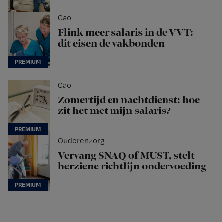
Cao
Flink meer salaris in de VVT:
dit eisen de vakbonden
Cao
Zomertijd en nachtdienst: hoe
zit het met mijn salaris?
Ouderenzorg
Vervang SNAQ of MUST, stelt
herziene richtlijn ondervoeding