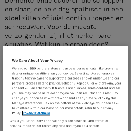
Dementerende ouderen die schoppen
en slaan, de hele dag apathisch in een
stoel zitten of juist continu roepen en
schreeuwen. Voor de meeste
verzorgenden zijn het herkenbare
situaties. Wat kun je eraan doen?
We Care About Your Privacy
Registreren
We and our
889
partners store and access personal data, like browsing
data or unique identifiers, on your device. Selecting I Accept enables
Achterhaal de
tracking technologies to support the purposes shown under we and our
Wil je dit artikel lezen?
partners process data to provide. Selecting Reject All or withdrawing your
consent will disable them. If trackers are disabled, some content and ads
Maak gratis een account aan en lees 2
…
you see may not be as relevant to you. You can resurface this menu to
change your choices or withdraw consent at any time by clicking the
artikelen gratis per maand
Manage Preferences link on the bottom of the webpage. Your choices will
have effect within our Website. For more details, refer to our Privacy
Al een account of abonnement?
Log dan in
Policy.
Privacy Statement
Would you rather not? Then we only place essential and statistical
cookies, these do not record any data about you as a person