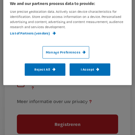
We and our partners process data to provide:
Wat
is
Use precise geolocation data. Actively scan device characteristics for
identification. Store and/or access information on a device. Personalised
je
advertising and content, advertising and content measurement, audience
e-
research and services development.
Kies
mailadres?
List of Partners (vendors)
je
*
wachtwoord
Manage Preferences
G
Ontvang 2x per week de Nursing nieuwsbrief
e
Reject All
I Accept
G
Ik geef Springer Media B.V. toestemming om
e
mij per e-mail op de hoogte te houden.
e
n
?
e
t
n
i
?
Meer informatie over uw privacy
t
t
i
e
t
l
e
l