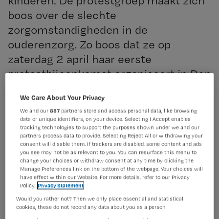
kinderen. De protestgroep maakt zich
boos over de slechte
zorgomstandigheden in de
ouderenzorg. Zo boos dat ze op
zaterdag 2 april haar eerste
protestbijeenkomst organiseert in Den
Haag.
We Care About Your Privacy
Registreren
We and our
887
partners store and access personal data, like browsing
data or unique identifiers, on your device. Selecting I Accept enables
Wil je dit artikel lezen?
tracking technologies to support the purposes shown under we and our
Inititiefnemer
partners process data to provide. Selecting Reject All or withdrawing your
Maak gratis een account aan en lees 2
consent will disable them. If trackers are disabled, some content and ads
…
you see may not be as relevant to you. You can resurface this menu to
artikelen gratis per maand
change your choices or withdraw consent at any time by clicking the
Manage Preferences link on the bottom of the webpage. Your choices will
Al een account of abonnement?
Log dan in
have effect within our Website. For more details, refer to our Privacy
Policy.
Privacy Statement
Would you rather not? Then we only place essential and statistical
cookies, these do not record any data about you as a person
Wat