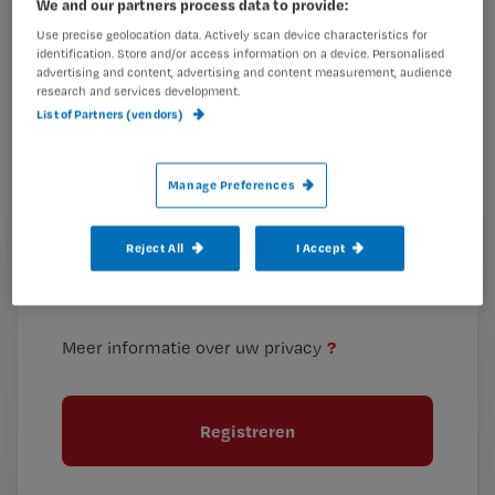
We and our partners process data to provide:
is
Use precise geolocation data. Actively scan device characteristics for
je
identification. Store and/or access information on a device. Personalised
e-
advertising and content, advertising and content measurement, audience
research and services development.
Kies
mailadres?
List of Partners (vendors)
je
*
wachtwoord
Manage Preferences
G
Ontvang 2x per week de Nursing nieuwsbrief
e
Reject All
I Accept
G
Ik geef Springer Media B.V. toestemming om
e
mij per e-mail op de hoogte te houden.
e
n
?
e
t
n
i
?
Meer informatie over uw privacy
t
t
i
e
t
l
e
l
?