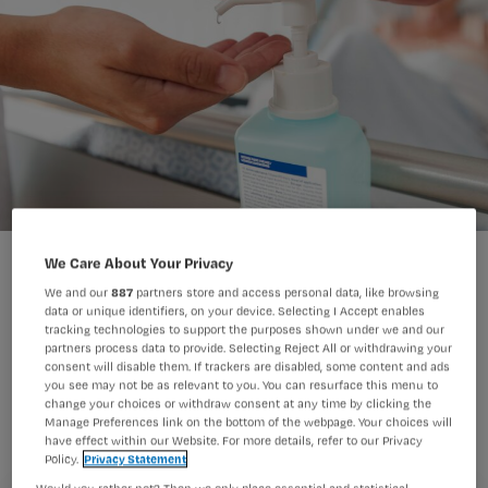
We Care About Your Privacy
We and our
887
partners store and access personal data, like browsing
data or unique identifiers, on your device. Selecting I Accept enables
tracking technologies to support the purposes shown under we and our
Na jaren komt er binnenkort een
partners process data to provide. Selecting Reject All or withdrawing your
consent will disable them. If trackers are disabled, some content and ads
opvolger voor de Werkgroep
you see may not be as relevant to you. You can resurface this menu to
change your choices or withdraw consent at any time by clicking the
Infectiepreventie. Dan zullen ook
Manage Preferences link on the bottom of the webpage. Your choices will
have effect within our Website. For more details, refer to our Privacy
verouderde richtlijnen een update
Policy.
Privacy Statement
krijgen.