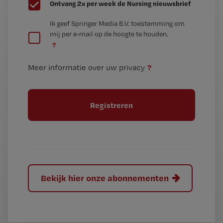
G
Ontvang 2x per week de Nursing nieuwsbrief
e
G
Ik geef Springer Media B.V. toestemming om
e
mij per e-mail op de hoogte te houden.
e
n
?
e
t
n
i
?
Meer informatie over uw privacy
t
t
i
e
t
l
e
l
?
Bekijk hier onze abonnementen