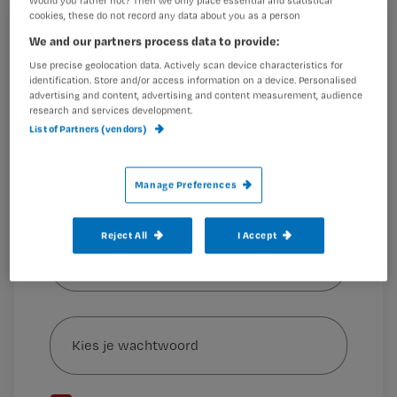
Would you rather not? Then we only place essential and statistical
cookies, these do not record any data about you as a person
Registreren
We and our partners process data to provide:
Wil je dit artikel lezen?
Use precise geolocation data. Actively scan device characteristics for
De in 2017 opgeheven Werkgroep Infectiepreventie (WIP)
identification. Store and/or access information on a device. Personalised
zal binnenkort een opvolger krijgen in de vorm van
advertising and content, advertising and content measurement, audience
Maak gratis een account aan en lees 2
…
research and services development.
artikelen gratis per maand
List of Partners (vendors)
Al een account of abonnement?
Log dan in
Manage Preferences
Wat
Reject All
I Accept
is
je
e-
Kies
mailadres?
je
*
wachtwoord