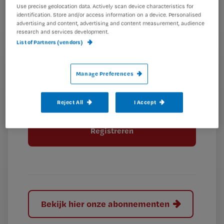
wachtwoord
Use precise geolocation data. Actively scan device characteristics for
identification. Store and/or access information on a device. Personalised
advertising and content, advertising and content measurement, audience
G
Ontvang 2x per week de Nursing nieuwsbrief
research and services development.
e
List of Partners (vendors)
G
Ik geef Springer Media B.V. toestemming om
e
mij per e-mail op de hoogte te houden.
e
n
?
e
t
Manage Preferences
n
i
?
Meer informatie over uw privacy
t
t
Reject All
I Accept
i
e
t
l
e
l
?
Bekijk hier onze abonnementen