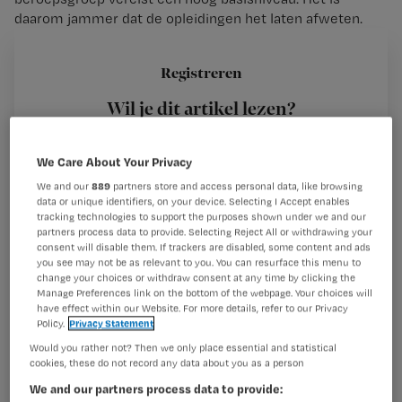
daarom jammer dat de opleidingen het laten afweten.
Registreren
Wil je dit artikel lezen?
Op de gang zie ik Jort en Jacqueline
in gesprek. Jort heeft
bij mevrouw Lemmer
Maak gratis een account aan en lees 2
…
We Care About Your Privacy
artikelen gratis per maand
We and our
889
partners store and access personal data, like browsing
data or unique identifiers, on your device. Selecting I Accept enables
Al een account of abonnement?
Log dan in
tracking technologies to support the purposes shown under we and our
partners process data to provide. Selecting Reject All or withdrawing your
consent will disable them. If trackers are disabled, some content and ads
you see may not be as relevant to you. You can resurface this menu to
Wat
change your choices or withdraw consent at any time by clicking the
Manage Preferences link on the bottom of the webpage. Your choices will
is
have effect within our Website. For more details, refer to our Privacy
je
Policy.
Privacy Statement
e-
Would you rather not? Then we only place essential and statistical
Kies
cookies, these do not record any data about you as a person
mailadres?
je
*
We and our partners process data to provide: