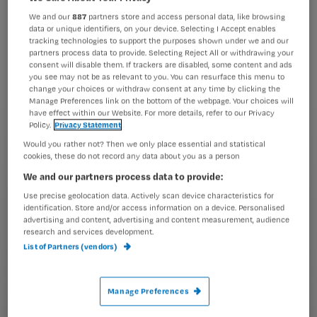
Kies
mailadres?
We and our
887
partners store and access personal data, like browsing
data or unique identifiers, on your device. Selecting I Accept enables
je
*
tracking technologies to support the purposes shown under we and our
wachtwoord
partners process data to provide. Selecting Reject All or withdrawing your
consent will disable them. If trackers are disabled, some content and ads
you see may not be as relevant to you. You can resurface this menu to
G
Ontvang 2x per week de Nursing nieuwsbrief
change your choices or withdraw consent at any time by clicking the
e
Manage Preferences link on the bottom of the webpage. Your choices will
G
Ik geef Springer Media B.V. toestemming om
have effect within our Website. For more details, refer to our Privacy
e
Policy.
Privacy Statement
mij per e-mail op de hoogte te houden.
e
n
?
Would you rather not? Then we only place essential and statistical
e
t
cookies, these do not record any data about you as a person
n
i
?
Meer informatie over uw privacy
We and our partners process data to provide:
t
t
Use precise geolocation data. Actively scan device characteristics for
i
e
identification. Store and/or access information on a device. Personalised
t
l
advertising and content, advertising and content measurement, audience
e
research and services development.
List of Partners (vendors)
l
?
Manage Preferences