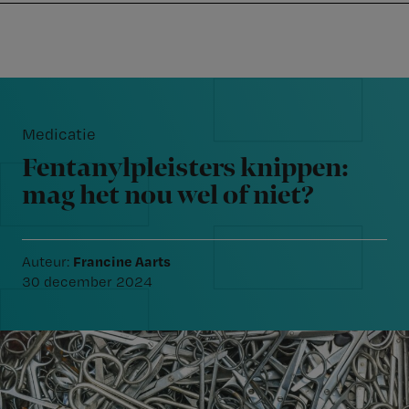
Nursing
W
Skip
Skip
Skip
voor
m
Inloggen
to
to
to
verpleegkundigen
wi
primary
main
footer
jo
navigation
content
Reader
st
Interactions
be
Medicatie
Fentanylpleisters knippen:
mag het nou wel of niet?
Francine Aarts
Auteur:
30 december 2024