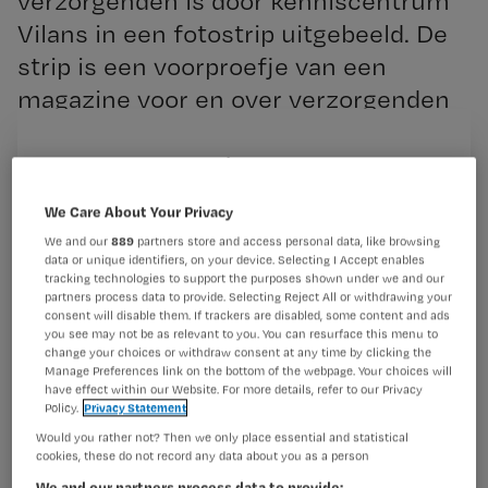
verzorgenden is door kenniscentrum
Vilans in een fotostrip uitgebeeld. De
strip is een voorproefje van een
magazine voor en over verzorgenden
dat binnenkort uitkomt.
Registreren
Wil je dit artikel lezen?
We Care About Your Privacy
De fotostrip heet ‘Sandra en
We and our
889
partners store and access personal data, like browsing
Maak gratis een account aan en lees 2
…
data or unique identifiers, on your device. Selecting I Accept enables
tracking technologies to support the purposes shown under we and our
artikelen gratis per maand
partners process data to provide. Selecting Reject All or withdrawing your
consent will disable them. If trackers are disabled, some content and ads
Al een account of abonnement?
Log dan in
you see may not be as relevant to you. You can resurface this menu to
change your choices or withdraw consent at any time by clicking the
Manage Preferences link on the bottom of the webpage. Your choices will
have effect within our Website. For more details, refer to our Privacy
Policy.
Privacy Statement
Wat
Would you rather not? Then we only place essential and statistical
is
cookies, these do not record any data about you as a person
je
We and our partners process data to provide: