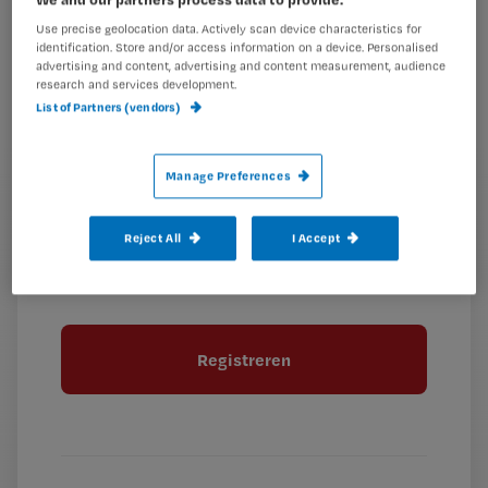
e-
Kies
mailadres?
Use precise geolocation data. Actively scan device characteristics for
identification. Store and/or access information on a device. Personalised
je
*
advertising and content, advertising and content measurement, audience
wachtwoord
research and services development.
List of Partners (vendors)
G
Ontvang 2x per week de Nursing nieuwsbrief
e
Manage Preferences
G
Ik geef Springer Media B.V. toestemming om
e
mij per e-mail op de hoogte te houden.
e
n
?
e
t
Reject All
I Accept
n
i
?
Meer informatie over uw privacy
t
t
i
e
t
l
e
l
?