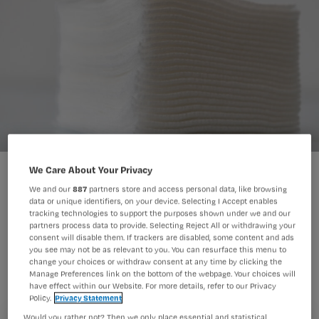
Het doel van een wond schoonmaken met een gaasje is
We Care About Your Privacy
mechanisch debridement.
We and our
887
partners store and access personal data, like browsing
Arno Massee
Foto:
data or unique identifiers, on your device. Selecting I Accept enables
tracking technologies to support the purposes shown under we and our
partners process data to provide. Selecting Reject All or withdrawing your
consent will disable them. If trackers are disabled, some content and ads
Vaak worden non-woven gaasjes
you see may not be as relevant to you. You can resurface this menu to
change your choices or withdraw consent at any time by clicking the
gebruikt om een wond te poetsen,
Manage Preferences link on the bottom of the webpage. Your choices will
maar dat is niet per se de beste keuze
have effect within our Website. For more details, refer to our Privacy
Policy.
Privacy Statement
als je het aan deze deskundige vraagt.
Would you rather not? Then we only place essential and statistical