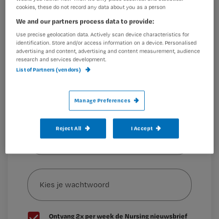
Wat dan wel?
cookies, these do not record any data about you as a person
Registreren
We and our partners process data to provide:
Wil je dit artikel lezen?
Use precise geolocation data. Actively scan device characteristics for
‘Het doel van een wond schoonmaken
identification. Store and/or access information on a device. Personalised
Maak gratis een account aan en lees 2
advertising and content, advertising and content measurement, audience
…
research and services development.
artikelen gratis per maand
List of Partners (vendors)
Al een account of abonnement?
Log dan in
Manage Preferences
Wat
Reject All
I Accept
is
je
e-
Kies
mailadres?
je
*
wachtwoord
G
Ontvang 2x per week de Nursing nieuwsbrief