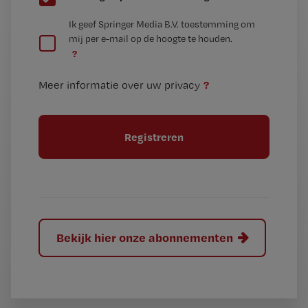
e
G
Ik geef Springer Media B.V. toestemming om
e
mij per e-mail op de hoogte te houden.
e
n
?
e
t
n
i
?
Meer informatie over uw privacy
t
t
i
e
t
l
e
l
?
Bekijk hier onze abonnementen