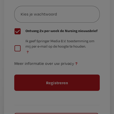
e-
Kies
mailadres?
je
*
wachtwoord
G
Ontvang 2x per week de Nursing nieuwsbrief
e
G
Ik geef Springer Media B.V. toestemming om
e
mij per e-mail op de hoogte te houden.
e
n
?
e
t
n
i
?
Meer informatie over uw privacy
t
t
i
e
t
l
e
l
?