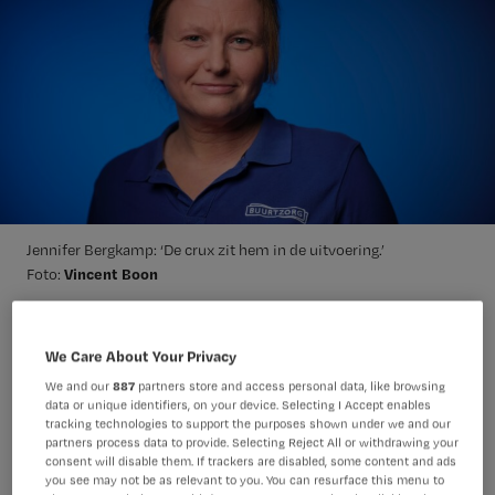
Jennifer Bergkamp: ‘De crux zit hem in de uitvoering.’
Vincent Boon
Foto:
Wat vinden verpleegkundigen – en hun
We Care About Your Privacy
vertegenwoordigers – van de
We and our
887
partners store and access personal data, like browsing
data or unique identifiers, on your device. Selecting I Accept enables
verkiezingsprogramma’s en de
tracking technologies to support the purposes shown under we and our
verkiezingen? We vroegen het een
partners process data to provide. Selecting Reject All or withdrawing your
consent will disable them. If trackers are disabled, some content and ads
aantal van hen. Deel 2: Nursing-
you see may not be as relevant to you. You can resurface this menu to