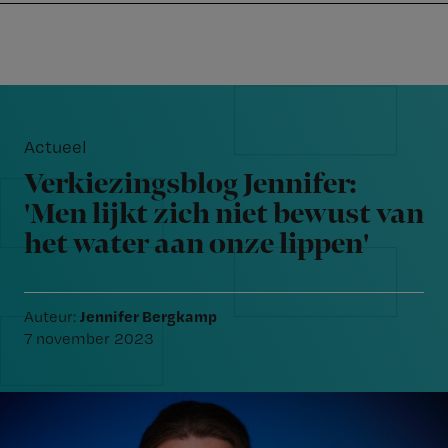
Nursing
W
Skip
Skip
Skip
voor
m
Inloggen
to
to
to
verpleegkundigen
wi
primary
main
footer
jo
navigation
content
Reader
st
Interactions
be
Actueel
Verkiezingsblog Jennifer:
'Men lijkt zich niet bewust van
het water aan onze lippen'
Jennifer Bergkamp
Auteur:
7 november 2023