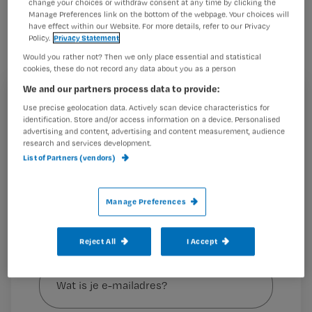
change your choices or withdraw consent at any time by clicking the
columnist en verpleegkundige in de
Manage Preferences link on the bottom of the webpage. Your choices will
have effect within our Website. For more details, refer to our Privacy
wijk Jennifer Bergkamp.
Policy.
Privacy Statement
Would you rather not? Then we only place essential and statistical
cookies, these do not record any data about you as a person
We and our partners process data to provide:
Lees hier meer over
Registreren
Use precise geolocation data. Actively scan device characteristics for
identification. Store and/or access information on a device. Personalised
Wil je dit artikel lezen?
advertising and content, advertising and content measurement, audience
research and services development.
List of Partners (vendors)
Maak gratis een account aan en lees 2
…
artikelen gratis per maand
Al een account of abonnement?
Log dan in
Manage Preferences
Reject All
I Accept
Wat
is
je