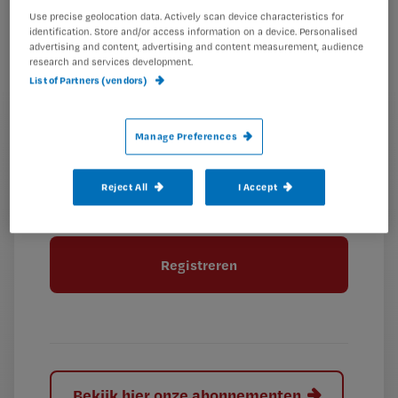
je
Use precise geolocation data. Actively scan device characteristics for
*
identification. Store and/or access information on a device. Personalised
wachtwoord
advertising and content, advertising and content measurement, audience
research and services development.
G
List of Partners (vendors)
Ontvang 2x per week de Nursing nieuwsbrief
e
G
Ik geef Springer Media B.V. toestemming om
e
Manage Preferences
mij per e-mail op de hoogte te houden.
e
n
?
e
t
n
i
Reject All
I Accept
?
Meer informatie over uw privacy
t
t
i
e
t
l
e
l
?
Bekijk hier onze abonnementen