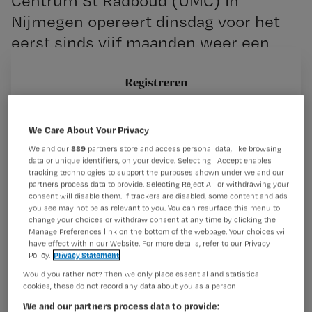
Centrum St Radboud (UMC) in
Nijmegen opereert dinsdag voor het
eerst sinds vijf maanden weer een
hartpatiënt. Daarna beoogt het
ziekenhuis voorlopig elke dag één
Registreren
patiënt onder het mes te nemen. Dat
Wil je dit artikel lezen?
zei een woordvoerster
We Care About Your Privacy
Maak gratis een account aan en lees 2
…
We and our
889
partners store and access personal data, like browsing
artikelen gratis per maand
data or unique identifiers, on your device. Selecting I Accept enables
tracking technologies to support the purposes shown under we and our
Al een account of abonnement?
Log dan in
partners process data to provide. Selecting Reject All or withdrawing your
consent will disable them. If trackers are disabled, some content and ads
you see may not be as relevant to you. You can resurface this menu to
change your choices or withdraw consent at any time by clicking the
Manage Preferences link on the bottom of the webpage. Your choices will
Wat
have effect within our Website. For more details, refer to our Privacy
Policy.
Privacy Statement
is
Would you rather not? Then we only place essential and statistical
je
cookies, these do not record any data about you as a person
e-
We and our partners process data to provide:
Kies
mailadres?