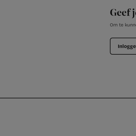
Geef j
Om te kunne
Inlogg