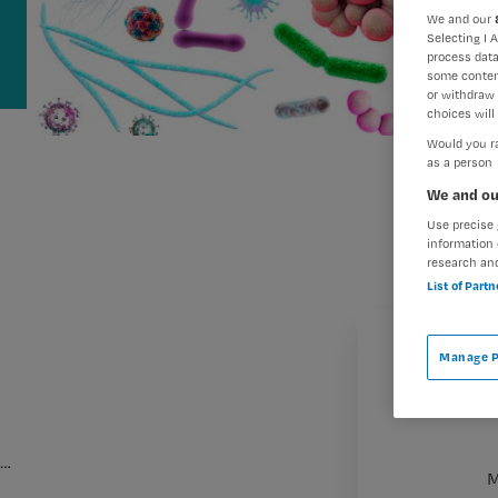
We and our
Selecting I 
process data
some conten
or withdraw 
choices will 
Would you ra
as a person
We and ou
Use precise 
information 
research an
List of Part
Manage P
…
M