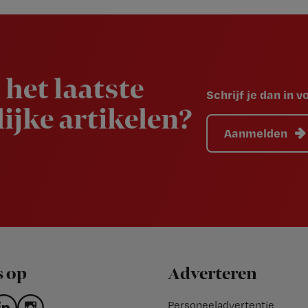
 het laatste
Schrijf je dan in 
ijke artikelen?
Aanmelden
s op
Adverteren
Personeeladvertentie