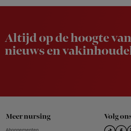
Newsletter
Altijd op de hoogte van
nieuws en vakinhoudel
Footer
Meer nursing
Volg on
Abonnementen