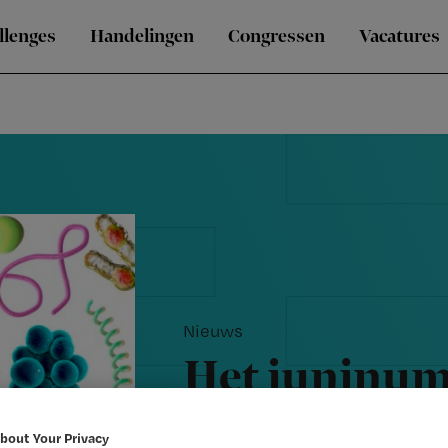
llenges
Handelingen
Congressen
Vacatures
Nieuws
Het juninum
is uit: lees h
bout Your Privacy