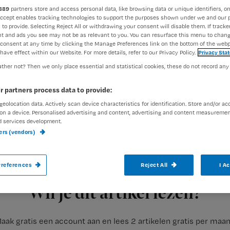
889
partners store and access personal data, like browsing data or unique identifiers, on
Accept enables tracking technologies to support the purposes shown under we and our 
 to provide. Selecting Reject All or withdrawing your consent will disable them. If tracker
Dorien te Voortwis
8 juni 201
Auteur:
t and ads you see may not be as relevant to you. You can resurface this menu to chan
consent at any time by clicking the Manage Preferences link on the bottom of the webp
have effect within our Website. For more details, refer to our Privacy Policy.
Privacy Sta
ther not? Then we only place essential and statistical cookies, these do not record any
r partners process data to provide:
geolocation data. Actively scan device characteristics for identification. Store and/or ac
Vandaag verschijnt het juninummer van N
on a device. Personalised advertising and content, advertising and content measuremen
d services development.
maand over de verschillen tussen delier, 
ners (vendors)
omeprazol. Met de bijbehorende toetsen ve
V&V.
references
Reject All
I A
Registreren
Wil je dit artikel lezen?
aak gratis een account aan en lees 2 artikelen gratis per maa