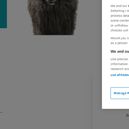
We and our
Selecting I 
process data
some conten
or withdraw 
choices will 
Would you ra
as a person
We and ou
Use precise 
information 
research an
List of Part
Manage P
…
M