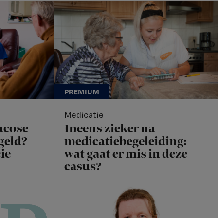
Medicatie
ucose
Ineens zieker na
geld?
medicatiebegeleiding:
ie
wat gaat er mis in deze
casus?