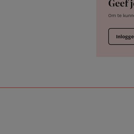
Geef j
Om te kunne
Inlogg