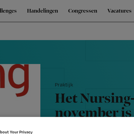
llenges
Handelingen
Congressen
Vacatures
Praktijk
Het Nursing
november is u
artikelen on
bout Your Privacy