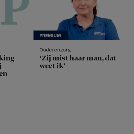
Ouderenzorg
king
‘Zij mist haar man, dat
j
weet ik’
len