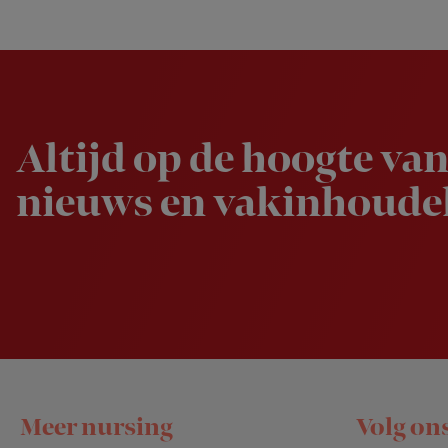
Newsletter
Altijd op de hoogte van
nieuws en vakinhoudel
Footer
Meer nursing
Volg on