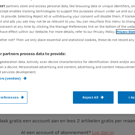
887
partners store and access personal data, like browsing data or unique identifiers, on
Accept enables tracking technologies to support the purposes shown under we and our 
 to provide. Selecting Reject All or withdrawing your consent will disable them. If tracker
Marjoleine Gijsen
5 novembe
Auteur:
t and ads you see may not be as relevant to you. You can resurface this menu to chan
consent at any time by clicking the Manage Preferences link on the bottom of the webp
have effect within our Website. For more details, refer to our Privacy Policy.
Privacy Sta
ther not? Then we only place essential and statistical cookies, these do not record any
r partners process data to provide:
geolocation data. Actively scan device characteristics for identification. Store and/or ac
Vandaag verschijnt het Nursing-magazin
on a device. Personalised advertising and content, advertising and content measuremen
d services development.
meer: wat kun je zelf doen aan pesten op
ners (vendors)
met de patiënt? De toetsartikelen gaan o
Registreren
references
Reject All
I A
Wil je dit artikel lezen?
aak gratis een account aan en lees 2 artikelen gratis per maa
Al een account of abonnement?
Log dan in