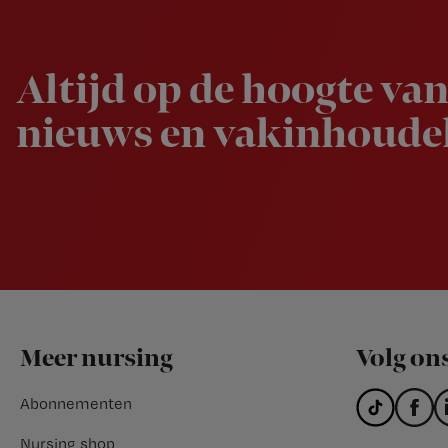
Newsletter
Altijd op de hoogte van
nieuws en vakinhoudel
Footer
Meer nursing
Volg on
Abonnementen
Nursing shop