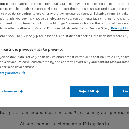
889
partners store and access personal data, like browsing data or unique identifiers, on
Accept enables tracking technologies to support the purposes shown under we and our 
 to provide. Selecting Reject All or withdrawing your consent will disable them. If tracker
Marjoleine Gijsen
4 novemb
t and ads you see may not be as relevant to you. You can resurface this menu to chan
Auteur:
consent at any time by clicking the Manage Preferences link on the bottom of the webp
have effect within our Website. For more details, refer to our Privacy Policy.
Privacy Sta
ther not? Then we only place essential and statistical cookies, these do not record any
r partners process data to provide:
geolocation data. Actively scan device characteristics for identification. Store and/or ac
Vandaag verschijnt het Nursing-magazin
on a device. Personalised advertising and content, advertising and content measuremen
d services development.
meer aandacht voor hoe behouden we beg
ners (vendors)
we kennis met hbo-v studenten van het ee
Registreren
behandelingen bij longkanker en
references
Reject All
I A
Wil je dit artikel lezen?
aak gratis een account aan en lees 2 artikelen gratis per maa
Al een account of abonnement?
Log dan in