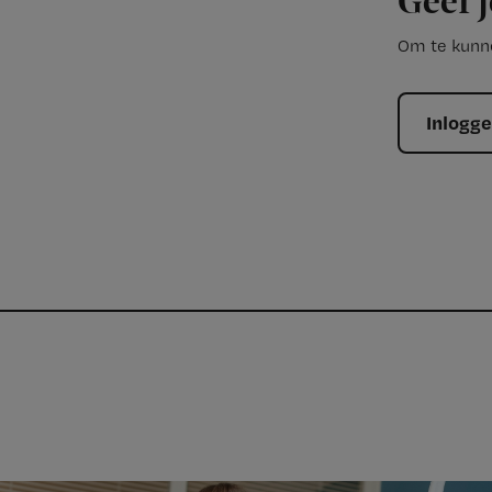
Geef j
Om te kunne
Inlogg