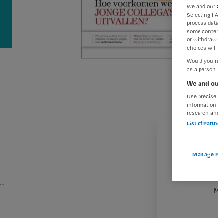
We and our
Selecting I 
process data
some conten
or withdraw 
choices will 
Would you ra
as a person
We and ou
Use precise 
information 
research an
List of Part
Manage P
…
M