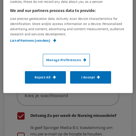
cookies, these do not record any data about you as a person
Bruins (VVD) wordt nu genoemd als tweede
We and our partners process data to provide:
Maak gratis een account aan en lees 2
…
Use precise geolocation data. Actively scan device characteristics for
artikelen gratis per maand
identification. Store and/or access information on a device. Personalised
advertising and content, advertising and content measurement, audience
Al een account of abonnement?
Log dan in
research and services development.
List of Partners (vendors)
Wat
Manage Preferences
is
je
Reject All
I Accept
e-
Kies
mailadres?
je
*
wachtwoord
G
Ontvang 2x per week de Nursing nieuwsbrief
e
G
Ik geef Springer Media B.V. toestemming om
e
mij per e-mail op de hoogte te houden.
e