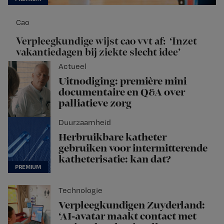
Cao
Verpleegkundige wijst cao vvt af: ‘Inzet
vakantiedagen bij ziekte slecht idee’
Actueel
Uitnodiging: première mini
documentaire en Q&A over
palliatieve zorg
Duurzaamheid
Herbruikbare katheter
gebruiken voor intermitterende
katheterisatie: kan dat?
Technologie
Verpleegkundigen Zuyderland:
‘AI-avatar maakt contact met