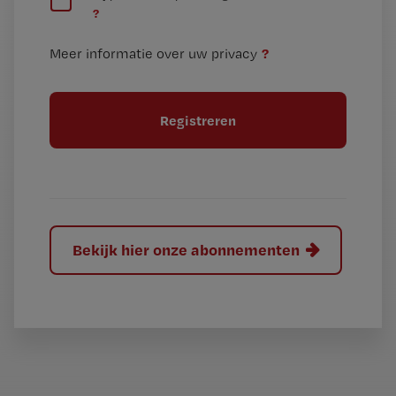
n
?
e
t
n
i
?
Meer informatie over uw privacy
t
t
i
e
t
l
e
l
?
Bekijk hier onze abonnementen