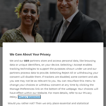
We Care About Your Privacy
We and our
889
partners store and access personal data, like browsing
data or unique identifiers, on your device. Selecting I Accept enables
tracking technologies to support the purposes shown under we and our
Hij gaat zich met name bezighouden
partners process data to provide. Selecting Reject All or withdrawing your
consent will disable them. If trackers are disabled, some content and ads
met de langdurige zorg.
you see may not be as relevant to you. You can resurface this menu to
change your choices or withdraw consent at any time by clicking the
Manage Preferences link on the bottom of the webpage. Your choices will
have effect within our Website. For more details, refer to our Privacy
Registreren
Policy.
Privacy Statement
Dat meldt het ANP.
VWS krijgt twee ministers:
een voor
Would you rather not? Then we only place essential and statistical
Wil je dit artikel lezen?
de langdurige zorg, een voor de ziekenhuiszorg.
Bruno