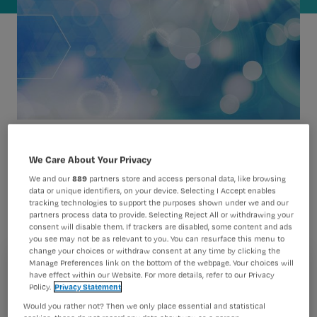
Een nieuwe, landelijke werkwijze
We Care About Your Privacy
moet duidelijkheid bieden over
We and our
889
partners store and access personal data, like browsing
data or unique identifiers, on your device. Selecting I Accept enables
behandeling en verzorging van
tracking technologies to support the purposes shown under we and our
partners process data to provide. Selecting Reject All or withdrawing your
huidreacties bij radiotherapie. Nursing
consent will disable them. If trackers are disabled, some content and ads
you see may not be as relevant to you. You can resurface this menu to
bespreekt de belangrijkste punten.
change your choices or withdraw consent at any time by clicking the
Manage Preferences link on the bottom of the webpage. Your choices will
Registreren
have effect within our Website. For more details, refer to our Privacy
Policy.
Privacy Statement
Wil je dit artikel lezen?
De huid heeft heel wat te lijden tijdens radiotherapie. Of
Would you rather not? Then we only place essential and statistical