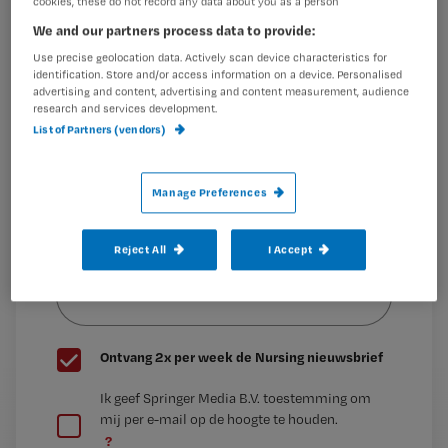
er huidreacties optreden en hoe
cookies, these do not record any data about you as a person
Maak gratis een account aan en lees 2
…
We and our partners process data to provide:
artikelen gratis per maand
Use precise geolocation data. Actively scan device characteristics for
identification. Store and/or access information on a device. Personalised
Al een account of abonnement?
Log dan in
advertising and content, advertising and content measurement, audience
research and services development.
List of Partners (vendors)
Wat
is
Manage Preferences
je
e-
Reject All
I Accept
Kies
mailadres?
je
*
wachtwoord
G
Ontvang 2x per week de Nursing nieuwsbrief
e
G
Ik geef Springer Media B.V. toestemming om
e
mij per e-mail op de hoogte te houden.
e
n
?
e