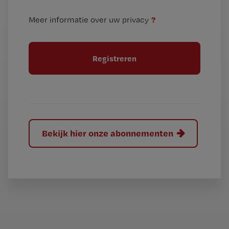
t
n
i
?
Meer informatie over uw privacy
t
t
i
e
t
l
e
l
?
Bekijk hier onze abonnementen