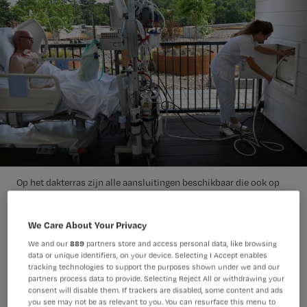
Op het dakterras zijn alle aansluitingen beschikbaar die ook op
een gewone IC/MC-kamer te vinden zijn. De snoeren en slangen
daarvoor lopen via een luik naar binnen.
We Care About Your Privacy
We and our
889
partners store and access personal data, like browsing
In het Rijnstate Ziekenhuis hebben
data or unique identifiers, on your device. Selecting I Accept enables
tracking technologies to support the purposes shown under we and our
verpleegkundigen en intensivisten een
partners process data to provide. Selecting Reject All or withdrawing your
consent will disable them. If trackers are disabled, some content and ads
dakterras voor herstellende IC/MC-
you see may not be as relevant to you. You can resurface this menu to