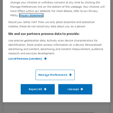
change your choices or withdraw consent at any time by clicking the
patiënten gerealiseerd.
Manage Preferences link on the bottom of the webpage. Your choices will
have effect within our Website. For more details, refer to our Privacy
Policy.
Privacy Statement
Would you rather not? Then we only place essential and statistical
cookies, these do not record any data about you as a person
Lees hier ook de tips voor vochtbeperking tijdens
een hittegolf
We and our partners process data to provide:
Tips voor vochtbeperking tijdens
Use precise geolocation data. Actively scan device characteristics for
warme dagen
identification. Store and/or access information on a device. Personalised
advertising and content, advertising and content measurement, audience
Registreren
research and services development.
List of Partners (vendors)
Wil je dit artikel lezen?
‘En heel bijzonder project,’ vertelt
Manage Preferences
Maak gratis een account aan en lees 2
…
artikelen gratis per maand
Reject All
I Accept
Al een account of abonnement?
Log dan in
Wat