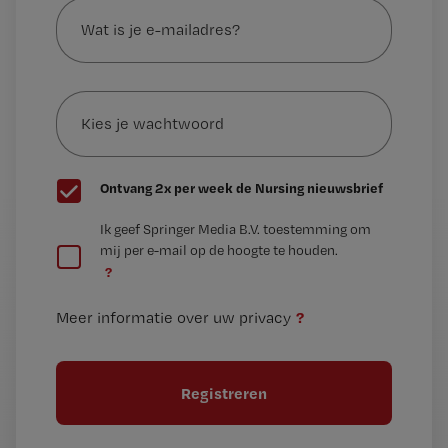
is
je
e-
Kies
mailadres?
je
*
wachtwoord
G
Ontvang 2x per week de Nursing nieuwsbrief
e
G
Ik geef Springer Media B.V. toestemming om
e
mij per e-mail op de hoogte te houden.
e
n
?
e
t
n
i
?
Meer informatie over uw privacy
t
t
i
e
t
l
e
l
?