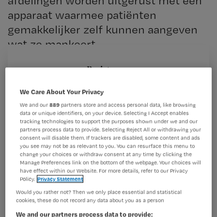
afdelingen worden uitgerust met een
apparaat waarmee patiënten
gemakkelijker zelf kunnen aangeven
wat ze mankeert.
Registreren
Wil je dit artikel lezen?
Met het toetsenbord, voorzien van knoppen en logo’s, is
We Care About Your Privacy
het zonder veel moeite mogelijk duidelijk te
We and our
889
partners store and access personal data, like browsing
Maak gratis een account aan en lees 2
…
data or unique identifiers, on your device. Selecting I Accept enables
artikelen gratis per maand
tracking technologies to support the purposes shown under we and our
partners process data to provide. Selecting Reject All or withdrawing your
consent will disable them. If trackers are disabled, some content and ads
Al een account of abonnement?
Log dan in
you see may not be as relevant to you. You can resurface this menu to
change your choices or withdraw consent at any time by clicking the
Manage Preferences link on the bottom of the webpage. Your choices will
have effect within our Website. For more details, refer to our Privacy
Policy.
Privacy Statement
Wat
is
Would you rather not? Then we only place essential and statistical
cookies, these do not record any data about you as a person
je
We and our partners process data to provide:
e-