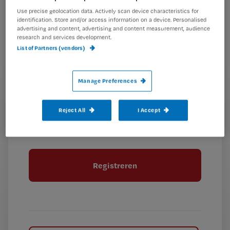
Kies
mailadres?
Use precise geolocation data. Actively scan device characteristics for
identification. Store and/or access information on a device. Personalised
je
*
advertising and content, advertising and content measurement, audience
wachtwoord
research and services development.
List of Partners (vendors)
G
Ontvang 2x per week de Nursing nieuwsbrief
e
Manage Preferences
G
Ik geef Springer Media B.V. toestemming om
e
mij per e-mail op de hoogte te houden.
e
n
?
e
t
Reject All
I Accept
n
i
?
Meer informatie over uw privacy
t
t
i
e
t
l
e
l
?