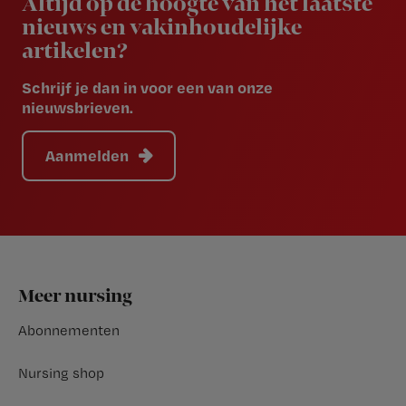
Altijd op de hoogte van het laatste
nieuws en vakinhoudelijke
artikelen?
Schrijf je dan in voor een van onze
nieuwsbrieven.
Aanmelden
Footer
Meer nursing
Abonnementen
Nursing shop