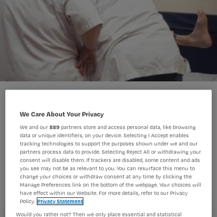
We Care About Your Privacy
We and our
889
partners store and access personal data, like browsing
De Inspectie voor de Gezondheidszorg
data or unique identifiers, on your device. Selecting I Accept enables
tracking technologies to support the purposes shown under we and our
(IGZ) stelt nader onderzoek in naar
partners process data to provide. Selecting Reject All or withdrawing your
consent will disable them. If trackers are disabled, some content and ads
veertien meldingen die sinds medio
you see may not be as relevant to you. You can resurface this menu to
juni binnenkwamen bij het Meldpunt
change your choices or withdraw consent at any time by clicking the
Manage Preferences link on the bottom of the webpage. Your choices will
Ouderenmishandeling in de Zorg.
have effect within our Website. For more details, refer to our Privacy
Policy.
Privacy Statement
Would you rather not? Then we only place essential and statistical