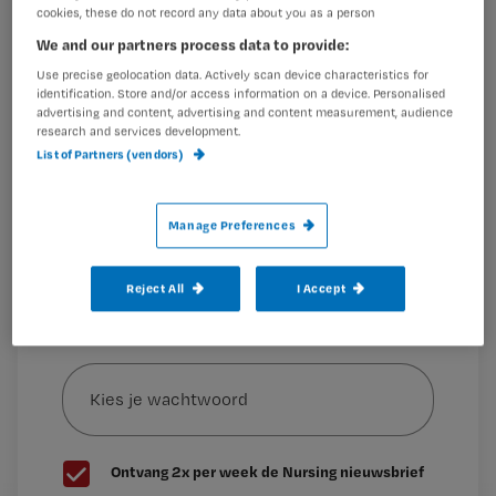
Registreren
cookies, these do not record any data about you as a person
Wil je dit artikel lezen?
We and our partners process data to provide:
Naar aanleiding van nog eens zes meldingen vraagt de
inspectie
Use precise geolocation data. Actively scan device characteristics for
identification. Store and/or access information on a device. Personalised
Maak gratis een account aan en lees 2
…
advertising and content, advertising and content measurement, audience
artikelen gratis per maand
research and services development.
List of Partners (vendors)
Al een account of abonnement?
Log dan in
Manage Preferences
Wat
is
Reject All
I Accept
je
e-
Kies
mailadres?
je
*
wachtwoord
G
Ontvang 2x per week de Nursing nieuwsbrief
e