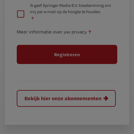
G
Ik geef Springer Media B.V. toestemming om
e
mij per e-mail op de hoogte te houden.
e
n
?
e
t
n
i
?
Meer informatie over uw privacy
t
t
i
e
t
l
e
l
?
Bekijk hier onze abonnementen