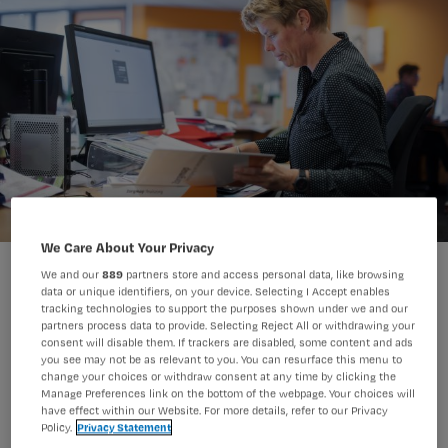
We Care About Your Privacy
We and our
889
partners store and access personal data, like browsing
data or unique identifiers, on your device. Selecting I Accept enables
tracking technologies to support the purposes shown under we and our
partners process data to provide. Selecting Reject All or withdrawing your
consent will disable them. If trackers are disabled, some content and ads
Omdat indicaties stellen in de eigen
you see may not be as relevant to you. You can resurface this menu to
omgeving van de cliënt nu lang niet
change your choices or withdraw consent at any time by clicking the
Manage Preferences link on the bottom of the webpage. Your choices will
altijd mogelijk is, komen V&VN en
have effect within our Website. For more details, refer to our Privacy
Policy.
Privacy Statement
andere partijen met adviezen over