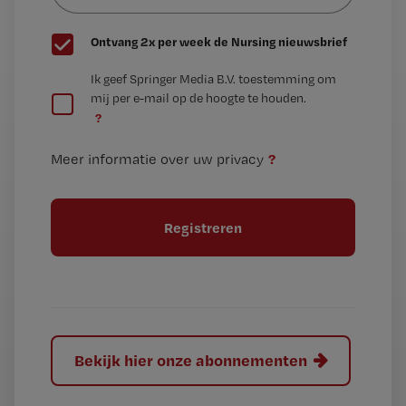
G
Ontvang 2x per week de Nursing nieuwsbrief
e
G
Ik geef Springer Media B.V. toestemming om
e
mij per e-mail op de hoogte te houden.
e
n
?
e
t
n
i
?
Meer informatie over uw privacy
t
t
i
e
t
l
e
l
?
Bekijk hier onze abonnementen