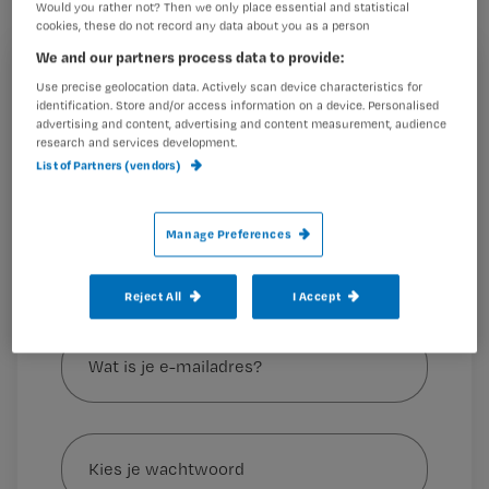
Would you rather not? Then we only place essential and statistical
indicatiestelling tijdens de
cookies, these do not record any data about you as a person
coronacrisis.
We and our partners process data to provide:
Registreren
Use precise geolocation data. Actively scan device characteristics for
identification. Store and/or access information on a device. Personalised
Wil je dit artikel lezen?
advertising and content, advertising and content measurement, audience
research and services development.
Uitgangspunt is dat de
verpleegkundige of andere
List of Partners (vendors)
Maak gratis een account aan en lees 2
…
artikelen gratis per maand
Manage Preferences
Al een account of abonnement?
Log dan in
Reject All
I Accept
Wat
is
je
e-
Kies
mailadres?
je
*
wachtwoord