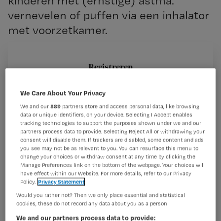
kinderen met (ernstige) astma:
vernevelen of puffen via een inhalator
met voorzetkamer.
Registreren
Casus
Wil je dit artikel lezen?
Het Emma Kinderziekenhuis (EKZ) in Amsterdam neemt
We Care About Your Privacy
regelmatig kinderen op met (ernstige) astma. In
We and our
889
partners store and access personal data, like browsing
Maak gratis een account aan en lees 2
…
data or unique identifiers, on your device. Selecting I Accept enables
artikelen gratis per maand
tracking technologies to support the purposes shown under we and our
partners process data to provide. Selecting Reject All or withdrawing your
Al een account of abonnement?
Log dan in
consent will disable them. If trackers are disabled, some content and ads
you see may not be as relevant to you. You can resurface this menu to
change your choices or withdraw consent at any time by clicking the
Manage Preferences link on the bottom of the webpage. Your choices will
have effect within our Website. For more details, refer to our Privacy
Wat
Policy.
Privacy Statement
is
Would you rather not? Then we only place essential and statistical
je
cookies, these do not record any data about you as a person
e-
We and our partners process data to provide: