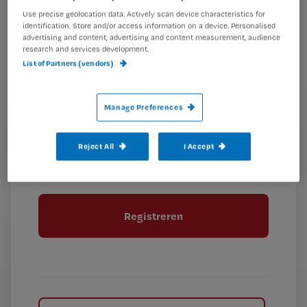
Kies
mailadres?
Use precise geolocation data. Actively scan device characteristics for
je
*
identification. Store and/or access information on a device. Personalised
advertising and content, advertising and content measurement, audience
wachtwoord
research and services development.
List of Partners (vendors)
G
Ontvang 2x per week de Nursing nieuwsbrief
e
G
Ik geef Springer Media B.V. toestemming om
e
Manage Preferences
mij per e-mail op de hoogte te houden.
e
n
?
e
t
Reject All
I Accept
n
i
?
Meer informatie over uw privacy
t
t
i
e
t
l
e
l
?