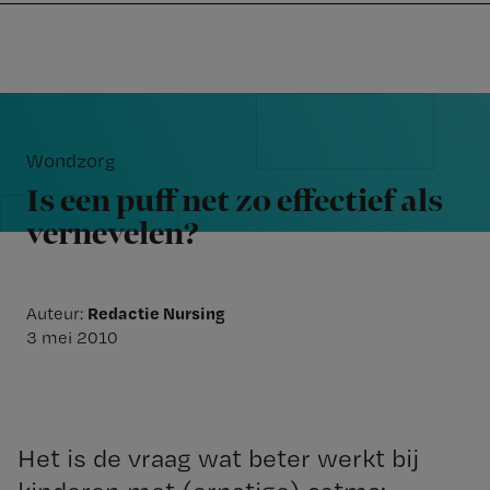
Nursing
W
Skip
Skip
Skip
voor
m
Inloggen
to
to
to
verpleegkundigen
wi
primary
main
footer
jo
navigation
content
Reader
st
Interactions
be
Wondzorg
Is een puff net zo effectief als
vernevelen?
Redactie Nursing
Auteur:
3 mei 2010
Het is de vraag wat beter werkt bij