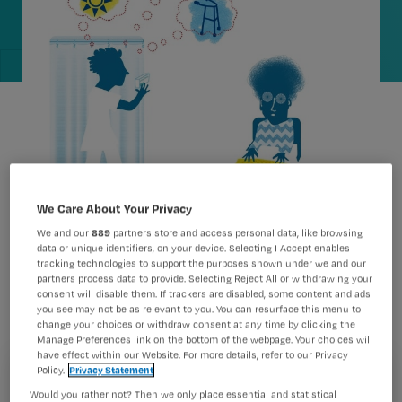
We Care About Your Privacy
We and our
889
partners store and access personal data, like browsing
data or unique identifiers, on your device. Selecting I Accept enables
®
Lange tijd was haloperidol (Haldol
)
tracking technologies to support the purposes shown under we and our
partners process data to provide. Selecting Reject All or withdrawing your
het voorkeursmiddel bij delier. Maar er
consent will disable them. If trackers are disabled, some content and ads
you see may not be as relevant to you. You can resurface this menu to
zijn grote twijfels over de effectiviteit,
change your choices or withdraw consent at any time by clicking the
Manage Preferences link on the bottom of the webpage. Your choices will
in ieder geval bij patiënten op de
have effect within our Website. For more details, refer to our Privacy
intensive care. Is het einde van het
Policy.
Privacy Statement
Registreren
Would you rather not? Then we only place essential and statistical
haloperidol-tijdperk in zicht?