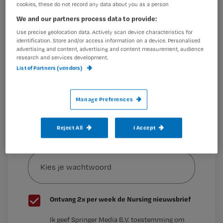
cookies, these do not record any data about you as a person
Wil je dit artikel lezen?
We and our partners process data to provide:
Maak gratis een account aan en lees 2
…
Use precise geolocation data. Actively scan device characteristics for
identification. Store and/or access information on a device. Personalised
artikelen gratis per maand
advertising and content, advertising and content measurement, audience
research and services development.
Al een account of abonnement?
Log dan in
List of Partners (vendors)
Manage Preferences
Wat
is
je
Reject All
I Accept
e-
Kies
mailadres?
je
*
wachtwoord
G
Ontvang 2x per week de Nursing nieuwsbrief
e
G
Ik geef Springer Media B.V. toestemming om
e