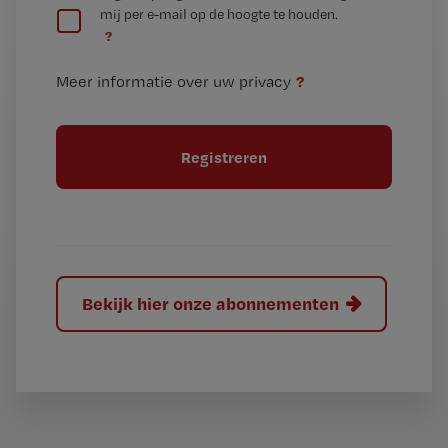
mij per e-mail op de hoogte te houden.
e
n
?
e
t
n
i
?
Meer informatie over uw privacy
t
t
i
e
t
l
e
l
?
Bekijk hier onze abonnementen