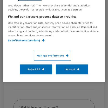
Staatssecretaris Van Rijn vind het niet
Would you rather not? Then we only place essential and statistical
cookies, these do not record any data about you as a person
nodig dat verpleegkundigen elk jaar
We and our partners process data to provide:
opnieuw kinderen moeten indiceren
Use precise geolocation data. Actively scan device characteristics for
bij wie je ‘op je klompen aanvoelt’ dat
identification. Store and/or access information on a device. Personalised
advertising and content, advertising and content measurement, audience
hun zorg niet verandert.
research and services development.
List of Partners (vendors)
Registreren
Wil je dit artikel lezen?
Dat zei de staatssecretaris van Volksgezondheid, Welzijn
Manage Preferences
en
Maak gratis een account aan en lees 2
…
artikelen gratis per maand
Reject All
I Accept
Al een account of abonnement?
Log dan in
Wat
is