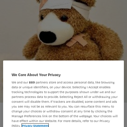
We Care About Your Privacy
We and our
889
partners store and access personal data, like browsing
data or unique identifiers, on your device. Selecting I Accept enables
tracking technologies to support the purposes shown under we and our
partners process data to provide. Selecting Reject All or withdrawing your
consent will disable them. If trackers are disabled, some content and ads
you see may not be as relevant to you. You can resurface this menu to
change your choices or withdraw consent at any time by clicking the
Manage Preferences link on the bottom of the webpage. Your choices will
have effect within our Website. For more details, refer to our Privacy
Policy.
Privacy Statement