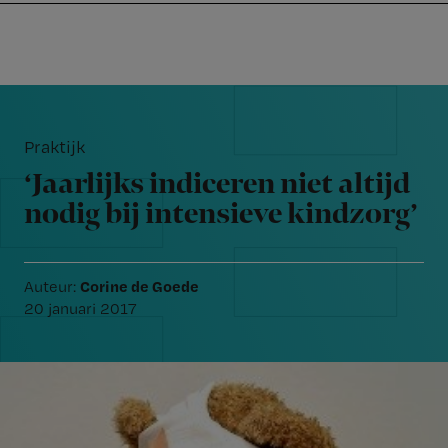
Nursing
W
Skip
Skip
Skip
voor
m
Inloggen
to
to
to
verpleegkundigen
wi
primary
main
footer
jo
navigation
content
Reader
st
Interactions
be
Praktijk
‘Jaarlijks indiceren niet altijd
nodig bij intensieve kindzorg’
Corine de Goede
Auteur:
20 januari 2017