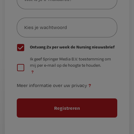
je
e-
Kies
mailadres?
je
*
wachtwoord
G
Ontvang 2x per week de Nursing nieuwsbrief
e
G
Ik geef Springer Media B.V. toestemming om
e
mij per e-mail op de hoogte te houden.
e
n
?
e
t
n
i
?
Meer informatie over uw privacy
t
t
i
e
t
l
e
l
?