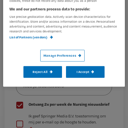
cookies, these do not record any data about you as a person
Dit artikel is
Maak gratis een account aan en lees 2
…
We and our partners process data to provide:
artikelen gratis per maand
Use precise geolocation data. Actively scan device characteristics for
identification. Store and/or access information on a device. Personalised
Al een account of abonnement?
Log dan in
advertising and content, advertising and content measurement, audience
research and services development.
List of Partners (vendors)
Wat
is
Manage Preferences
je
e-
Reject All
I Accept
Kies
mailadres?
je
*
wachtwoord
G
Ontvang 2x per week de Nursing nieuwsbrief
e
G
Ik geef Springer Media B.V. toestemming om
e
mij per e-mail op de hoogte te houden.
e
n