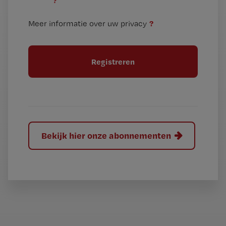
?
e
t
n
i
?
Meer informatie over uw privacy
t
t
i
e
t
l
e
l
?
Bekijk hier onze abonnementen