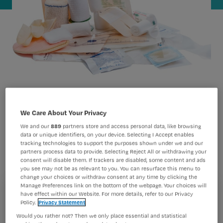
Er gaat veel geld om in de zorg voor
We Care About Your Privacy
patiënten met complexe wonden. Op
We and our
889
partners store and access personal data, like browsing
data or unique identifiers, on your device. Selecting I Accept enables
deze kosten zou je flink kunnen
tracking technologies to support the purposes shown under we and our
partners process data to provide. Selecting Reject All or withdrawing your
besparen, is de verwachting van de
consent will disable them. If trackers are disabled, some content and ads
pilot Verpleegkundige Topzorg. Hoe
you see may not be as relevant to you. You can resurface this menu to
change your choices or withdraw consent at any time by clicking the
werkt het?
Manage Preferences link on the bottom of the webpage. Your choices will
Registreren
have effect within our Website. For more details, refer to our Privacy
Policy.
Privacy Statement
Wil je dit artikel lezen?
Would you rather not? Then we only place essential and statistical