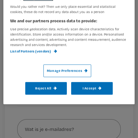
Test je kennis over urineweginfecties
Would you rather not? Then we only place essential and statistical
cookies, these do not record any data about you as a person
met deze acht vragen.
We and our partners process data to provide:
Use precise geolocation data. Actively scan device characteristics for
identification. Store and/or access information on a device. Personalised
advertising and content, advertising and content measurement, audience
1 Wat is een urineweginfectie?
research and services development.
A Een ontsteking van de urinewegen.
Registreren
List of Partners (vendors)
B Een ontsteking van de blaas.
Wil je dit artikel lezen?
C Een bacteriële infectie van de urinewegen.
D Een
Manage Preferences
Maak gratis een account aan en lees 2
…
artikelen gratis per maand
Reject All
I Accept
Al een account of abonnement?
Log dan in
Wat
is
je