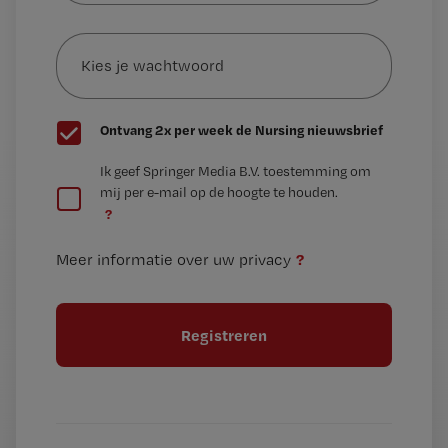
e-
Kies
mailadres?
je
*
wachtwoord
G
Ontvang 2x per week de Nursing nieuwsbrief
e
G
Ik geef Springer Media B.V. toestemming om
e
mij per e-mail op de hoogte te houden.
e
n
?
e
t
n
i
?
Meer informatie over uw privacy
t
t
i
e
t
l
e
l
?