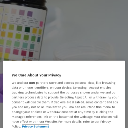
We Care About Your Privacy
We and our
889
partners store and access personal data, like browsing
data or unique identifiers, on your device. Selecting I Accept enables
tracking technologies to support the purposes shown under we and our
partners process data to provide. Selecting Reject All or withdrawing your
consent will disable them. If trackers are disabled, some content and ads
you see may not be as relevant to you. You can resurface this menu to
change your choices or withdraw consent at any time by clicking the
Manage Preferences link on the bottom of the webpage. Your choices will
have effect within our Website. For more details, refer to our Privacy
Policy.
Privacy Statement