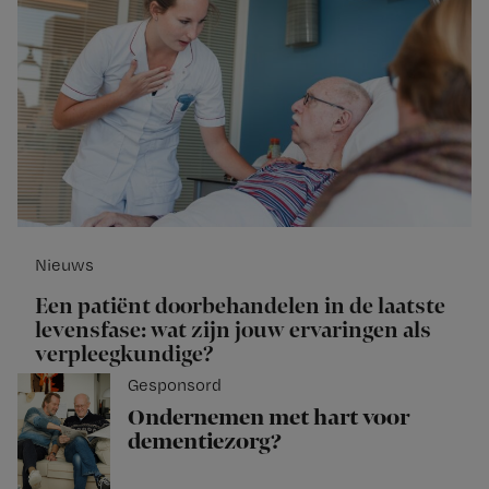
Nieuws
Een patiënt doorbehandelen in de laatste
levensfase: wat zijn jouw ervaringen als
verpleegkundige?
Gesponsord
Ondernemen met hart voor
dementiezorg?