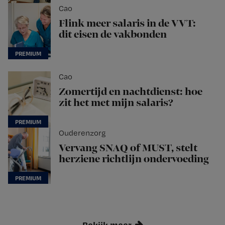
Cao
Flink meer salaris in de VVT:
dit eisen de vakbonden
Cao
Zomertijd en nachtdienst: hoe
zit het met mijn salaris?
Ouderenzorg
Vervang SNAQ of MUST, stelt
herziene richtlijn ondervoeding
Bekijk meer