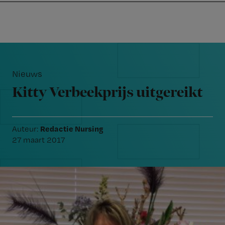
Nursing
W
Skip
Skip
Skip
voor
m
Inloggen
to
to
to
verpleegkundigen
wi
primary
main
footer
jo
navigation
content
Reader
st
Interactions
be
Nieuws
Kitty Verbeekprijs uitgereikt
Redactie Nursing
Auteur:
27 maart 2017