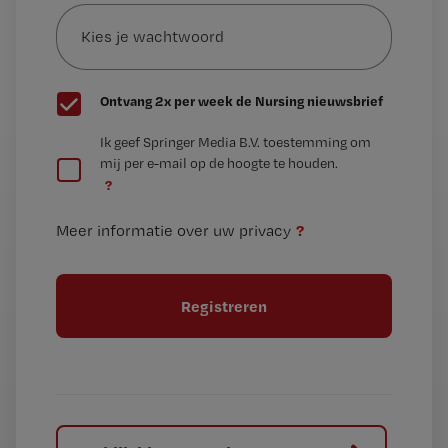
Kies
mailadres?
je
*
wachtwoord
G
Ontvang 2x per week de Nursing nieuwsbrief
e
G
Ik geef Springer Media B.V. toestemming om
e
mij per e-mail op de hoogte te houden.
e
n
?
e
t
n
i
?
Meer informatie over uw privacy
t
t
i
e
t
l
e
l
?