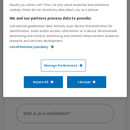
Would you rather not? Then we only place essential and statistical
Biesheuvel wint de prijs met haar
cookies, these do not record any data about you as a person
casestudy over hoe om te gaan met
We and our partners process data to provide:
psychotische patiënten.
Use precise geolocation data. Actively scan device characteristics for
identification. Store and/or access information on a device. Personalised
advertising and content, advertising and content measurement, audience
Registreren
research and services development.
List of Partners (vendors)
Wil je dit artikel lezen?
Dit jaar ging de prijs naar:
Ik ben niet gek hoor! Een
reflectieve casestudy over hoe om
Maak gratis een account aan en lees 2
…
Manage Preferences
artikelen gratis per maand
Al een account of abonnement?
Log dan in
Reject All
I Accept
Wat
is
je
e-