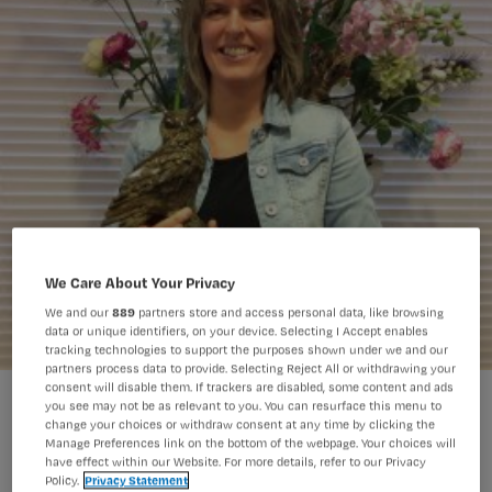
We Care About Your Privacy
We and our
889
partners store and access personal data, like browsing
data or unique identifiers, on your device. Selecting I Accept enables
tracking technologies to support the purposes shown under we and our
partners process data to provide. Selecting Reject All or withdrawing your
consent will disable them. If trackers are disabled, some content and ads
you see may not be as relevant to you. You can resurface this menu to
change your choices or withdraw consent at any time by clicking the
Manage Preferences link on the bottom of the webpage. Your choices will
have effect within our Website. For more details, refer to our Privacy
Policy.
Privacy Statement
Hbo-v student Corine Dekker-