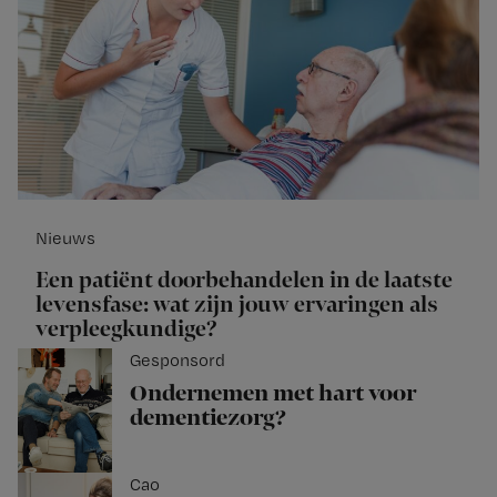
Nieuws
Een patiënt doorbehandelen in de laatste
levensfase: wat zijn jouw ervaringen als
verpleegkundige?
Gesponsord
Ondernemen met hart voor
dementiezorg?
Cao