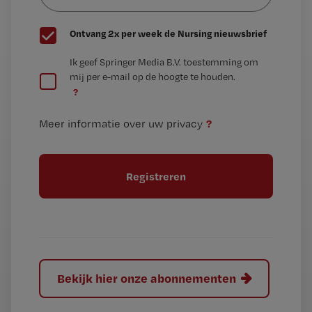
G
Ontvang 2x per week de Nursing nieuwsbrief
e
G
Ik geef Springer Media B.V. toestemming om
e
mij per e-mail op de hoogte te houden.
e
n
?
e
t
n
i
?
Meer informatie over uw privacy
t
t
i
e
t
l
e
l
?
Bekijk hier onze abonnementen