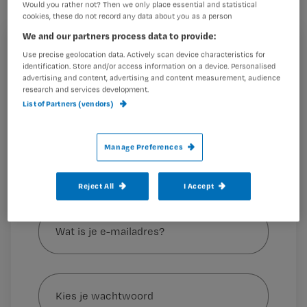
patiënten met dit post-intensive care
Would you rather not? Then we only place essential and statistical
cookies, these do not record any data about you as a person
syndroom (PICS)?
We and our partners process data to provide:
Registreren
Use precise geolocation data. Actively scan device characteristics for
identification. Store and/or access information on a device. Personalised
Wil je dit artikel lezen?
advertising and content, advertising and content measurement, audience
1
research and services development.
List of Partners (vendors)
Maak gratis een account aan en lees 2
…
artikelen gratis per maand
Manage Preferences
Al een account of abonnement?
Log dan in
Reject All
I Accept
Wat
is
je
e-
Kies
mailadres?
je
*
wachtwoord