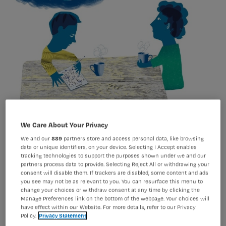
PICS: 7 vragen over het post-intensive care syndroom
We Care About Your Privacy
We and our
889
partners store and access personal data, like browsing
data or unique identifiers, on your device. Selecting I Accept enables
Moe, benauwd, angstig, moeite met
tracking technologies to support the purposes shown under we and our
partners process data to provide. Selecting Reject All or withdrawing your
concentreren: het zijn klachten die
consent will disable them. If trackers are disabled, some content and ads
you see may not be as relevant to you. You can resurface this menu to
patiënten kunnen overhouden aan hun
change your choices or withdraw consent at any time by clicking the
opname op de intensive care. Wat kun
Manage Preferences link on the bottom of the webpage. Your choices will
have effect within our Website. For more details, refer to our Privacy
je als verpleegkundige doen voor
Policy.
Privacy Statement