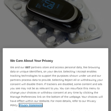
We Care About Your Privacy
We and our
887
partners store and access personal data, like browsing
data or unique identifiers, on your device. Selecting I Accept enables
tracking technologies to support the purposes shown under we and our
Het duurt in Nederland veel te lang
partners process data to provide. Selecting Reject All or withdrawing your
consent will disable them. If trackers are disabled, some content and ads
voordat nieuwe diabetesmedicatie en
you see may not be as relevant to you. You can resurface this menu to
change your choices or withdraw consent at any time by clicking the
-hulpmiddelen de patiënt bereiken. De
Manage Preferences link on the bottom of the webpage. Your choices will
persoonsgerichte zorg komt hiermee
have effect within our Website. For more details, refer to our Privacy
Policy.
Privacy Statement
in het gedrang. Dat stelt de Diabetes