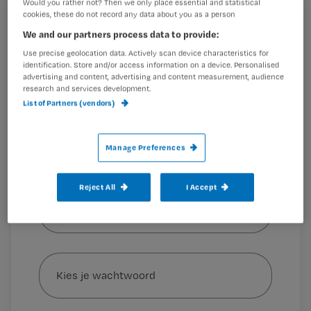
Would you rather not? Then we only place essential and statistical
Vereniging Nederland (DVN).
cookies, these do not record any data about you as a person
Registreren
We and our partners process data to provide:
Wil je dit artikel lezen?
Use precise geolocation data. Actively scan device characteristics for
identification. Store and/or access information on a device. Personalised
Kostenafwegingen bij verzekeraars en producenten
advertising and content, advertising and content measurement, audience
Maak gratis een account aan en lees 2
…
research and services development.
artikelen gratis per maand
List of Partners (vendors)
Al een account of abonnement?
Log dan in
Manage Preferences
Wat
Reject All
I Accept
is
je
e-
Kies
mailadres?
je
*
wachtwoord