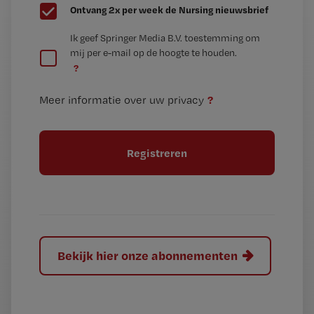
G
Ontvang 2x per week de Nursing nieuwsbrief
e
G
Ik geef Springer Media B.V. toestemming om
e
mij per e-mail op de hoogte te houden.
e
n
?
e
t
n
i
?
Meer informatie over uw privacy
t
t
i
e
t
l
e
l
?
Bekijk hier onze abonnementen