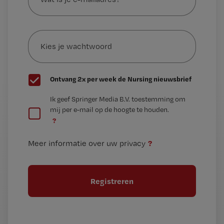
je
e-
Kies
mailadres?
je
*
wachtwoord
G
Ontvang 2x per week de Nursing nieuwsbrief
e
G
Ik geef Springer Media B.V. toestemming om
e
mij per e-mail op de hoogte te houden.
e
n
?
e
t
n
i
?
Meer informatie over uw privacy
t
t
i
e
t
l
e
l
?