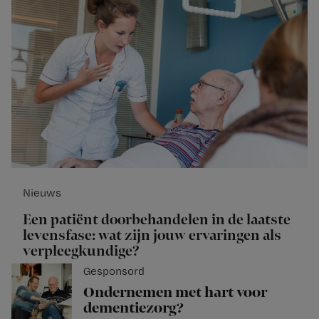
Nieuws
Een patiënt doorbehandelen in de laatste
levensfase: wat zijn jouw ervaringen als
verpleegkundige?
Gesponsord
Ondernemen met hart voor
dementiezorg?