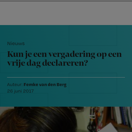
Nursing
W
Skip
Skip
Skip
voor
m
Inloggen
to
to
to
verpleegkundigen
wi
primary
main
footer
jo
navigation
content
Reader
st
Interactions
be
Nieuws
Kun je een vergadering op een
vrije dag declareren?
Femke van den Berg
Auteur:
26 juni 2017