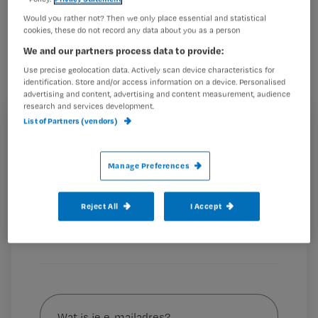
Ik heb op mijn vrije dag een
Would you rather not? Then we only place essential and statistical
cookies, these do not record any data about you as a person
teamvergadering van twee uur
We and our partners process data to provide:
bijgewoond. Volgens mijn
Use precise geolocation data. Actively scan device characteristics for
afdelingshoofd krijg ik dit niet terug in
identification. Store and/or access information on a device. Personalised
advertising and content, advertising and content measurement, audience
uren? Klopt dat?
research and services development.
List of Partners (vendors)
Registreren
Wil je dit artikel lezen?
Bert Dasselaar, jurist arbeidsrecht, CNV Zorg & Welzijn
:
Manage Preferences
‘Het bijwonen
Maak gratis een account aan en lees 2
…
artikelen gratis per maand
Reject All
I Accept
Al een account of abonnement?
Log dan in
Wat
is