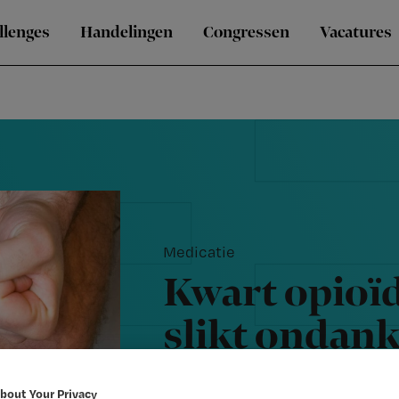
llenges
Handelingen
Congressen
Vacatures
Medicatie
Kwart opioï
slikt ondan
geen laxanti
bout Your Privacy