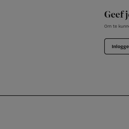
Geef j
Om te kunne
Inlogg