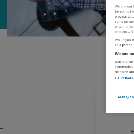
We and our
Selecting I 
process data
some conten
or withdraw 
choices will 
Would you ra
as a person
We and ou
Use precise 
information 
research an
List of Part
Manage P
…
M