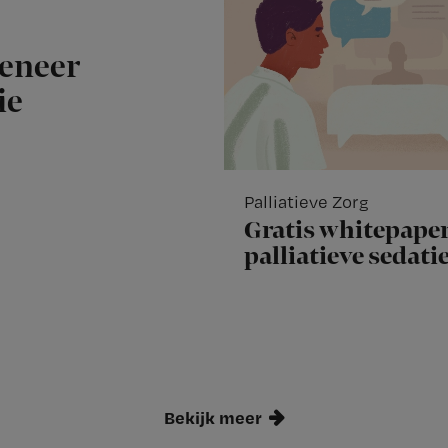
meneer
ie
Palliatieve Zorg
Gratis whitepaper
palliatieve sedati
Bekijk meer