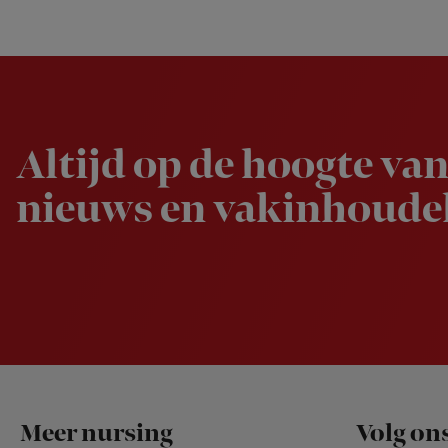
Newsletter
Altijd op de hoogte van
nieuws en vakinhoudel
Footer
Meer nursing
Volg on