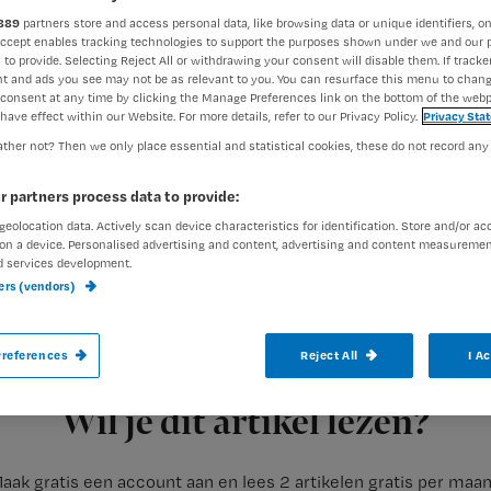
889
partners store and access personal data, like browsing data or unique identifiers, on
Accept enables tracking technologies to support the purposes shown under we and our 
 to provide. Selecting Reject All or withdrawing your consent will disable them. If tracker
Francine Aarts
4 oktober 20
Auteur:
t and ads you see may not be as relevant to you. You can resurface this menu to chan
consent at any time by clicking the Manage Preferences link on the bottom of the webp
have effect within our Website. For more details, refer to our Privacy Policy.
Privacy Sta
ther not? Then we only place essential and statistical cookies, these do not record any
r partners process data to provide:
geolocation data. Actively scan device characteristics for identification. Store and/or ac
Eén op de vier patiënten die met opioïden
on a device. Personalised advertising and content, advertising and content measuremen
d services development.
aanbevelingen géén laxantia daarbij. Dat 
ners (vendors)
Medicijnverbruik (IVM).
references
Reject All
I A
Registreren
In een
onderzoek van het Leids Universitair Medisch Centrum
Wil je dit artikel lezen?
aak gratis een account aan en lees 2 artikelen gratis per maa