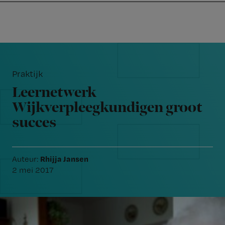
Nursing
W
Skip
Skip
Skip
voor
m
Inloggen
to
to
to
verpleegkundigen
wi
primary
main
footer
jo
navigation
content
Reader
st
Interactions
be
Praktijk
Leernetwerk
Wijkverpleegkundigen groot
succes
Rhijja Jansen
Auteur:
2 mei 2017