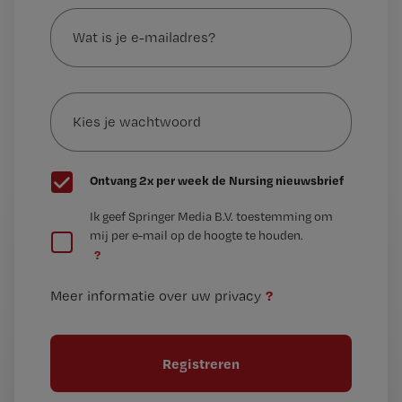
Wat
is
je
e-
Kies
mailadres?
je
*
wachtwoord
G
Ontvang 2x per week de Nursing nieuwsbrief
e
G
Ik geef Springer Media B.V. toestemming om
e
mij per e-mail op de hoogte te houden.
e
n
?
e
t
n
i
?
Meer informatie over uw privacy
t
t
i
e
t
l
e
l