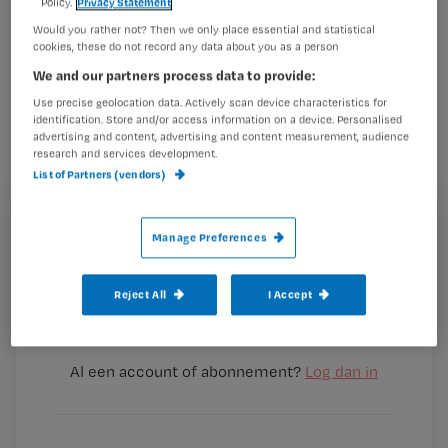
Policy.
Privacy Statement
Would you rather not? Then we only place essential and statistical
cookies, these do not record any data about you as a person
Het Leernetwerk
We and our partners process data to provide:
Wijkverpleegkundigen van Hogeschool
Use precise geolocation data. Actively scan device characteristics for
Leiden bestaat nu bijna een jaar, en
identification. Store and/or access information on a device. Personalised
advertising and content, advertising and content measurement, audience
heeft inmiddels tweehonderd leden.
research and services development.
List of Partners (vendors)
Het netwerk zorgt voor een succesvolle verbinding
Registreren
Manage Preferences
tussen wijkverpleegkundigen onderling en met de
Wil je dit artikel lezen?
onderwijspraktijk. Succesvol onderdeel van het
leernetwerk
Reject All
I Accept
Maak gratis een account aan en lees 2
…
artikelen gratis per maand
Al een account of abonnement?
Log dan in