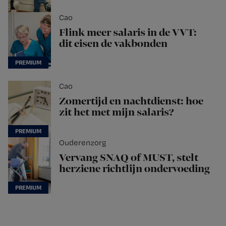
Cao
Flink meer salaris in de VVT:
dit eisen de vakbonden
Cao
Zomertijd en nachtdienst: hoe
zit het met mijn salaris?
Ouderenzorg
Vervang SNAQ of MUST, stelt
herziene richtlijn ondervoeding