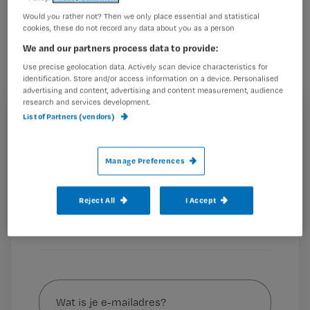
Dementie kan worden voorkomen
Would you rather not? Then we only place essential and statistical
cookies, these do not record any data about you as a person
door een persoonlijk risicoprofiel op te
We and our partners process data to provide:
stellen.
Use precise geolocation data. Actively scan device characteristics for
identification. Store and/or access information on a device. Personalised
advertising and content, advertising and content measurement, audience
research and services development.
Dit stellen onderzoekers van het
Maastricht UMC+
en
List of Partners (vendors)
Registreren
Alzheimer Centrum Limburg
. Zij hebben hiervoor een
Wil je dit artikel lezen?
speciaal scoremodel ontwikkeld, gebaseerd op
Manage Preferences
verschillende leefstijlfactoren. Deze
Maak gratis een account aan en lees 2
…
artikelen gratis per maand
Reject All
I Accept
Al een account of abonnement?
Log dan in
Wat
is