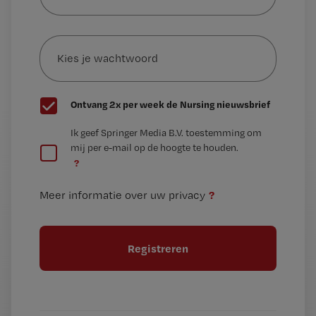
je
e-
Kies
mailadres?
je
*
wachtwoord
G
Ontvang 2x per week de Nursing nieuwsbrief
e
G
Ik geef Springer Media B.V. toestemming om
e
mij per e-mail op de hoogte te houden.
e
n
?
e
t
n
i
?
Meer informatie over uw privacy
t
t
i
e
t
l
e
l
?