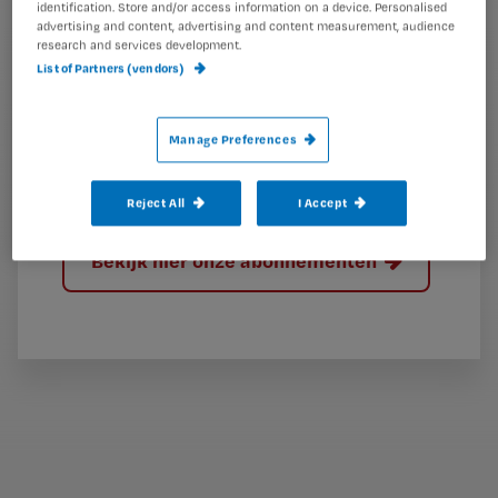
i
identification. Store and/or access information on a device. Personalised
?
Meer informatie over uw privacy
t
t
advertising and content, advertising and content measurement, audience
research and services development.
i
e
List of Partners (vendors)
t
l
e
l
Manage Preferences
?
Reject All
I Accept
Bekijk hier onze abonnementen