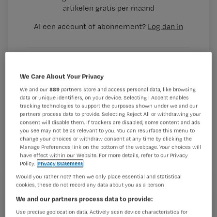
artikelen gratis per maand
Al een account of abonnement?
Log dan in
Wat
We Care About Your Privacy
is
je
We and our
889
partners store and access personal data, like browsing
data or unique identifiers, on your device. Selecting I Accept enables
e-
tracking technologies to support the purposes shown under we and our
Kies
mailadres?
partners process data to provide. Selecting Reject All or withdrawing your
consent will disable them. If trackers are disabled, some content and ads
je
*
you see may not be as relevant to you. You can resurface this menu to
wachtwoord
change your choices or withdraw consent at any time by clicking the
Manage Preferences link on the bottom of the webpage. Your choices will
have effect within our Website. For more details, refer to our Privacy
G
Ontvang 2x per week de Nursing nieuwsbrief
Policy.
Privacy Statement
e
Would you rather not? Then we only place essential and statistical
G
Ik geef Springer Media B.V. toestemming om
e
cookies, these do not record any data about you as a person
mij per e-mail op de hoogte te houden.
e
n
We and our partners process data to provide:
?
e
t
Use precise geolocation data. Actively scan device characteristics for
n