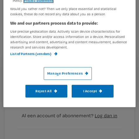
Policy.
Privacy Statement
Dóórvragen naar pijn, beter de
Would you rather not? Then we only place essential and statistical
cookies, these do not record any data about you as a person
pijnscores bijhouden en korte metten
We and our partners process data to provide:
maken met mythes. Dat zijn voor
Use precise geolocation data. Actively scan device characteristics for
verpleegkundigen de belangrijkste
identification. Store and/or access information on a device. Personalised
advertising and content, advertising and content measurement, audience
middelen om pijn bij patiënten terug
research and services development.
te dringen.
List of Partners (vendors)
Registreren
Manage Preferences
Wil je dit artikel lezen?
Dat zegt verpleegkundig onderzoeker Wendy
Oldenmenger van het
Reject All
I Accept
Maak gratis een account aan en lees 2
…
artikelen gratis per maand
Al een account of abonnement?
Log dan in