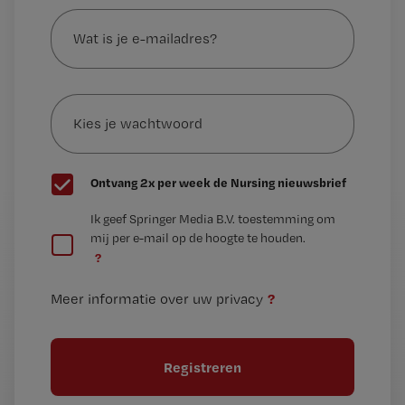
Wat
is
je
e-
Kies
mailadres?
je
*
wachtwoord
G
Ontvang 2x per week de Nursing nieuwsbrief
e
G
Ik geef Springer Media B.V. toestemming om
e
mij per e-mail op de hoogte te houden.
e
n
?
e
t
n
i
?
Meer informatie over uw privacy
t
t
i
e
t
l
e
l