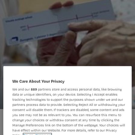
We Care About Your Privacy
We and our
889
partners store and access personal data, like browsing
data or unique identifiers, on your device. Selecting I Accept enables
tracking technologies to support the purposes shown under we and our
partners process data to provide. Selecting Reject All or withdrawing your
consent will disable them. If trackers are disabled, some content and ads
you see may not be as relevant to you. You can resurface this menu to
'Maak korte metten met mythes over pijn'
change your choices or withdraw consent at any time by clicking the
Manage Preferences link on the bottom of the webpage. Your choices will
have effect within our Website. For more details, refer to our Privacy