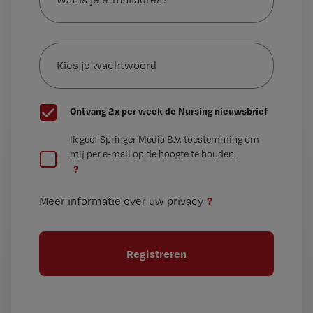
je
e-
Kies
mailadres?
je
*
wachtwoord
G
Ontvang 2x per week de Nursing nieuwsbrief
e
G
Ik geef Springer Media B.V. toestemming om
e
mij per e-mail op de hoogte te houden.
e
n
?
e
t
n
i
?
Meer informatie over uw privacy
t
t
i
e
t
l
e
l
?