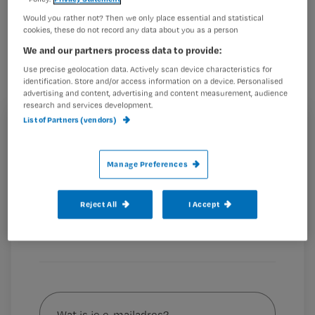
De politie heeft een 51-jarige
Would you rather not? Then we only place essential and statistical
cookies, these do not record any data about you as a person
Rotterdammer aangehouden op
We and our partners process data to provide:
verdenking van moord op zijn moeder
Use precise geolocation data. Actively scan device characteristics for
in het verzorgingshuis waar zij
identification. Store and/or access information on a device. Personalised
advertising and content, advertising and content measurement, audience
verbleef.
research and services development.
List of Partners (vendors)
Registreren
Wil je dit artikel lezen?
Dit meldt
RTV Rijnmond
. De vrouw van 79 jaar werd vorig
Manage Preferences
jaar december dood
Maak gratis een account aan en lees 2
…
artikelen gratis per maand
Reject All
I Accept
Al een account of abonnement?
Log dan in
Wat
is