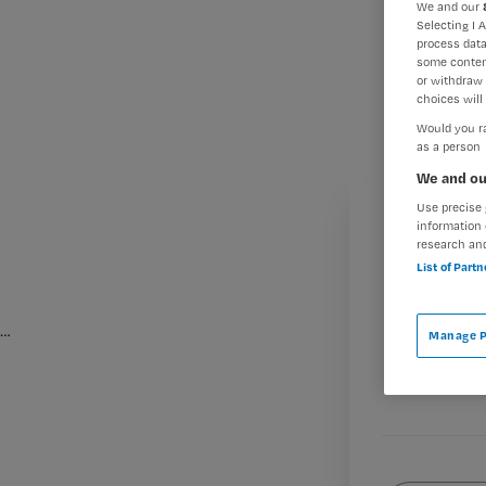
We and our
Selecting I 
process data
some conten
or withdraw 
choices will 
Would you ra
as a person
We and ou
Use precise 
information 
research an
List of Part
…
Manage P
M
Wat