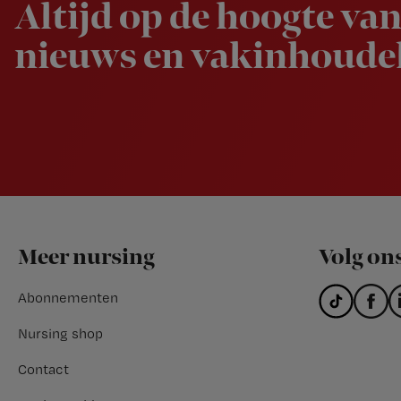
Altijd op de hoogte van
nieuws en vakinhoudel
Footer
Meer nursing
Volg on
Abonnementen
Nursing shop
Contact