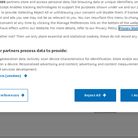
889
partners store and access personal data, like browsing data or unique identifiers, on
Accept enables tracking technologies to support the purposes shown under we and our 
 to provide. Selecting Reject All or withdrawing your consent will disable them. If tracker
t and ads you see may not be as relevant to you. You can resurface this menu to chan
consent at any time by clicking the Manage Preferences link on the bottom of the webp
have effect within our Website. For more details, refer to our Privacy Policy.
Privacy Sta
ther not? Then we only place essential and statistical cookies, these do not record any
Je leert:
Wat de nieuwste ontwikkelingen zijn op het gebied va
r partners process data to provide:
Alles over psychofarmaca bij ouderen: welke, waarom 
geolocation data. Actively scan device characteristics for identification. Store and/or ac
Hoe je je patiënt informeert en instrueert over werki
on a device. Personalised advertising and content, advertising and content measuremen
Registreren
d services development.
ners (vendors)
Wil je dit artikel lezen?
references
Reject All
I A
aak gratis een account aan en lees 2 artikelen gratis per maa
Al een account of abonnement?
Log dan in