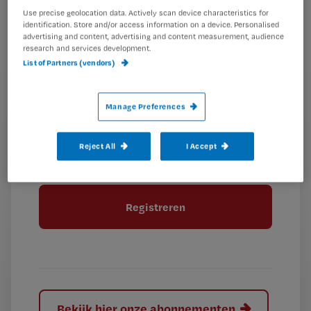
je
Use precise geolocation data. Actively scan device characteristics for
*
identification. Store and/or access information on a device. Personalised
wachtwoord
advertising and content, advertising and content measurement, audience
research and services development.
G
List of Partners (vendors)
Ontvang 2x per week de Nursing nieuwsbrief
e
G
Ik geef Springer Media B.V. toestemming om
e
Manage Preferences
mij per e-mail op de hoogte te houden.
e
n
?
e
t
n
i
Reject All
I Accept
?
Meer informatie over uw privacy
t
t
i
e
t
l
e
l
?
Bekijk hier onze abonnementen