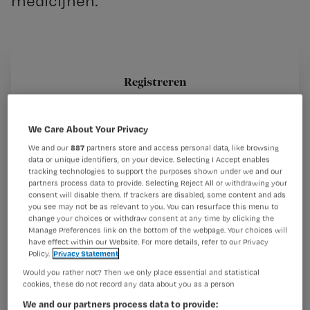
medicijnen.
Combinaties van geneesmiddelen komen heel vaak voor.
Gelijktijdig gebruik van medicijnen kan gewenste
Registreren
effecten hebben (de werking van de middelen
Wil je dit artikel lezen?
versterken, bijwerkingen verzachten), maar ook
ongewenste. In het traject
We Care About Your Privacy
Maak gratis een account aan en lees 2
…
We and our
887
partners store and access personal data, like browsing
artikelen gratis per maand
data or unique identifiers, on your device. Selecting I Accept enables
tracking technologies to support the purposes shown under we and our
Al een account of abonnement?
Log dan in
partners process data to provide. Selecting Reject All or withdrawing your
consent will disable them. If trackers are disabled, some content and ads
you see may not be as relevant to you. You can resurface this menu to
change your choices or withdraw consent at any time by clicking the
Manage Preferences link on the bottom of the webpage. Your choices will
Wat
have effect within our Website. For more details, refer to our Privacy
Policy.
Privacy Statement
is
Would you rather not? Then we only place essential and statistical
je
cookies, these do not record any data about you as a person
e-
We and our partners process data to provide:
Kies
mailadres?