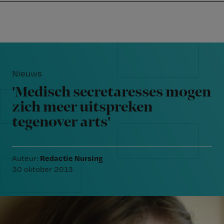
Nursing
W
Skip
Skip
Skip
voor
m
Inloggen
to
to
to
verpleegkundigen
wi
primary
main
footer
jo
navigation
content
Reader
st
Interactions
be
Nieuws
'Medisch secretaresses mogen
zich meer uitspreken
tegenover arts'
Redactie Nursing
Auteur:
30 oktober 2013