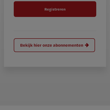
t
l
e
l
?
Bekijk hier onze abonnementen