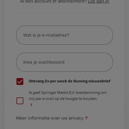
Al een account of abonnement?
Log dan in
Wat
is
je
e-
Kies
mailadres?
je
*
wachtwoord
G
Ontvang 2x per week de Nursing nieuwsbrief
e
G
Ik geef Springer Media B.V. toestemming om
e
mij per e-mail op de hoogte te houden.
e
n
?
e
t
n
i
?
Meer informatie over uw privacy
t
t
i
e