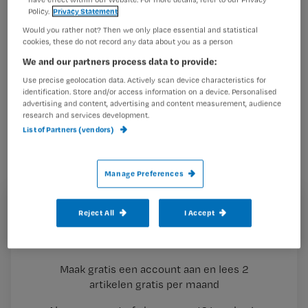
Policy.
Privacy Statement
Would you rather not? Then we only place essential and statistical
Jeanne-Marie Baarends werkte als
cookies, these do not record any data about you as a person
communicatietrainer bij Schoevers en
We and our partners process data to provide:
gaf op een eerder congres de
Use precise geolocation data. Actively scan device characteristics for
identification. Store and/or access information on a device. Personalised
workshop ‘Hij bedoelt het niet zo –
advertising and content, advertising and content measurement, audience
communicatie met artsen en
research and services development.
List of Partners (vendors)
specialisten’.
Manage Preferences
Registreren
Reject All
I Accept
Waarom is een goede communicatie tussen
Wil je dit artikel lezen?
afdelings- medisch secretaresses
Maak gratis een account aan en lees 2
…
artikelen gratis per maand