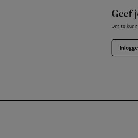
Geef j
Om te kunne
Inlogg