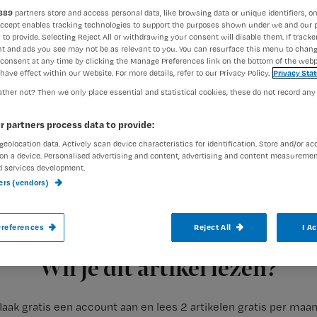
889
partners store and access personal data, like browsing data or unique identifiers, on
Accept enables tracking technologies to support the purposes shown under we and our 
 to provide. Selecting Reject All or withdrawing your consent will disable them. If tracker
t and ads you see may not be as relevant to you. You can resurface this menu to chan
consent at any time by clicking the Manage Preferences link on the bottom of the webp
have effect within our Website. For more details, refer to our Privacy Policy.
Privacy Sta
ther not? Then we only place essential and statistical cookies, these do not record any
Voor verzorgenden en verpleegkundigen i
r partners process data to provide:
extra geld beschikbaar voor scholing. Daa
geolocation data. Actively scan device characteristics for identification. Store and/or ac
on a device. Personalised advertising and content, advertising and content measuremen
Veldhuijzen van Zanten-Hyllner een con
d services development.
organisaties.
ners (vendors)
references
Reject All
I A
Registreren
In het convenant staat dat er een
Wil je dit artikel lezen?
aak gratis een account aan en lees 2 artikelen gratis per maa