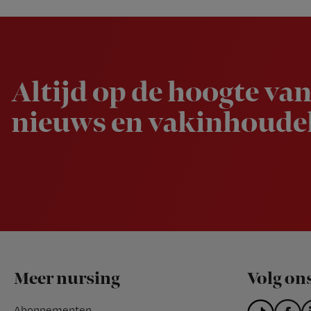
Newsletter
Altijd op de hoogte van
nieuws en vakinhoudel
Footer
Meer nursing
Volg on
Abonnementen