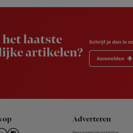
 het laatste
Schrijf je dan in 
ijke artikelen?
Aanmelden
s op
Adverteren
Personeeladvertentie