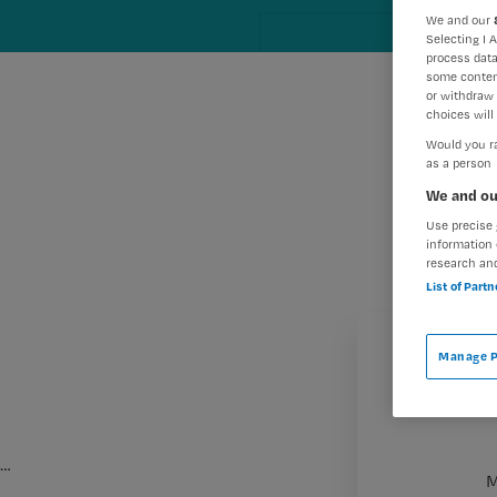
We and our
Selecting I 
process data
some conten
or withdraw 
choices will 
Would you ra
as a person
We and ou
Use precise 
information 
research an
List of Part
Manage P
…
M