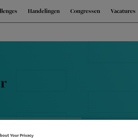
llenges
Handelingen
Congressen
Vacatures
r
bout Your Privacy