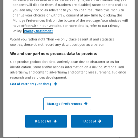
consent will disable them. If trackers are disabled, some content and ads
you see may not be as relevant to you. You can resurface this menu to
change your choices or withdraw consent at any time by clicking the
Manage Preferences link on the bottom of the webpage. Your choices will
Registreren
1 Midazolam neusspray
have effect within our Website. For more details, refer to our Privacy
Policy.
Privacy Statement
Wil je dit artikel lezen?
De instructie om midazolam neusspray te schudden voor
Would you rather not? Then we only place essential and statistical
gebruik is weggehaald, omdat dit niet meer in de
cookies, these do not record any data about you as a person
Maak gratis een account aan en lees 2
…
We and our partners process data to provide:
artikelen gratis per maand
Use precise geolocation data. Actively scan device characteristics for
Al een account of abonnement?
Log dan in
identification. Store and/or access information on a device. Personalised
advertising and content, advertising and content measurement, audience
research and services development.
List of Partners (vendors)
Wat
is
Manage Preferences
je
e-
Reject All
I Accept
Kies
mailadres?
je
*
wachtwoord