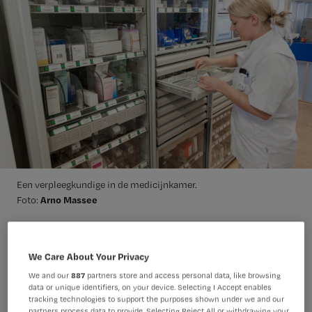
Een verpleegkundige in de medicijnkamer.
Arno Massee
Foto:
In juni heeft Vilans een aantal
We Care About Your Privacy
protocollen geactualiseerd. Deze 5
We and our
887
partners store and access personal data, like browsing
punten over medicatietoediening zijn
data or unique identifiers, on your device. Selecting I Accept enables
tracking technologies to support the purposes shown under we and our
gewijzigd.
partners process data to provide. Selecting Reject All or withdrawing your