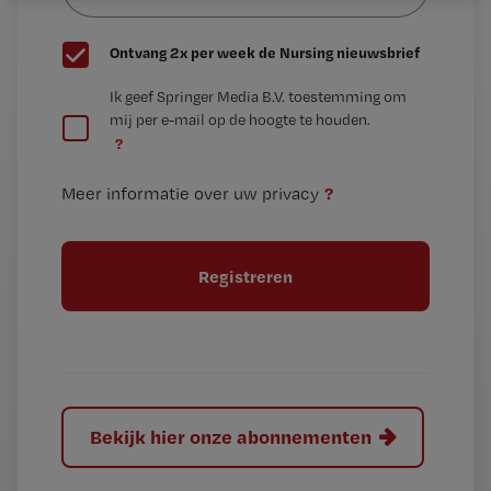
G
Ontvang 2x per week de Nursing nieuwsbrief
e
G
Ik geef Springer Media B.V. toestemming om
e
mij per e-mail op de hoogte te houden.
e
n
?
e
t
n
i
?
Meer informatie over uw privacy
t
t
i
e
t
l
e
l
?
Bekijk hier onze abonnementen