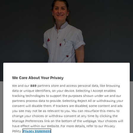
We Care About Your Privacy
We and our
889
partners store and access personal data, like browsing
Janneke van Strien won met haar inzet op het gebied van
data or unique identifiers, on your device. Selecting I Accept enables
innovatie een Sammie Award.
tracking technologies to support the purposes shown under we and our
Bert Jansen Fotopersburo
Foto:
partners process data to provide. Selecting Reject All or withdrawing your
consent will disable them. If trackers are disabled, some content and ads
you see may not be as relevant to you. You can resurface this menu to
change your choices or withdraw consent at any time by clicking the
Janneke van Strien (42) is IC-
Manage Preferences link on the bottom of the webpage. Your choices will
have effect within our Website. For more details, refer to our Privacy
verpleegkundige bij het Jeroen Bosch
Policy.
Privacy Statement