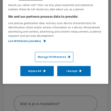
Ziekenhuis in Den Bosch en werkt
Would you rather not? Then we only place essential and statistical
cookies, these do not record any data about you as a person
daarnaast aan verpleegkundige
We and our partners process data to provide:
innovaties. Onlangs won ze de
Use precise geolocation data. Actively scan device characteristics for
Sammie Award
, een prijs voor ‘smart
identification. Store and/or access information on a device. Personalised
advertising and content, advertising and content measurement, audience
innovators’ die zich inzetten voor een
research and services development.
Registreren
List of Partners (vendors)
gezondere samenleving.
Wil je dit artikel lezen?
Manage Preferences
Maak gratis een account aan en lees 2
…
artikelen gratis per maand
Reject All
I Accept
Al een account of abonnement?
Log dan in
Wat
is
je