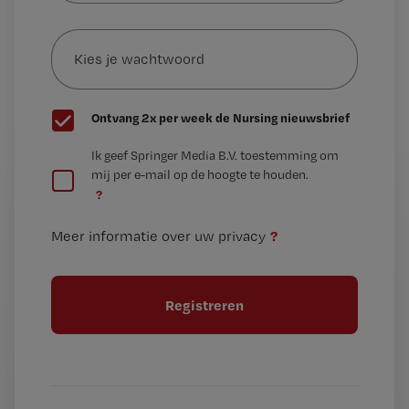
e-
Kies
mailadres?
je
*
wachtwoord
G
Ontvang 2x per week de Nursing nieuwsbrief
e
G
Ik geef Springer Media B.V. toestemming om
e
mij per e-mail op de hoogte te houden.
e
n
?
e
t
n
i
?
Meer informatie over uw privacy
t
t
i
e
t
l
e
l
?