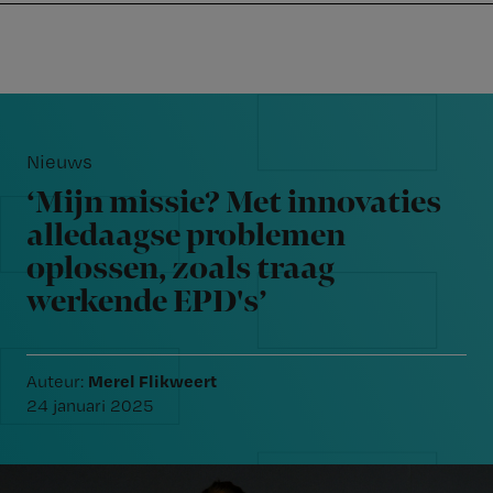
Nursing
W
Skip
Skip
Skip
voor
m
Inloggen
to
to
to
verpleegkundigen
wi
primary
main
footer
jo
navigation
content
Reader
st
Interactions
be
Nieuws
‘Mijn missie? Met innovaties
alledaagse problemen
oplossen, zoals traag
werkende EPD's’
Merel Flikweert
Auteur:
24 januari 2025