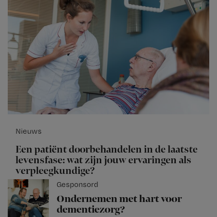
Nieuws
Een patiënt doorbehandelen in de laatste
levensfase: wat zijn jouw ervaringen als
verpleegkundige?
Gesponsord
Ondernemen met hart voor
dementiezorg?