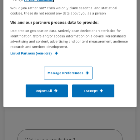
Het ziekenhuis op wielen van Allerzorg
Would you rather not? Then we only place essential and statistical
cookies, these do not record any data about you as a person
verdiende een nominatie voor de Anna
We and our partners process data to provide:
Reynvaan Praktijkprijs, die afgelopen
Use precise geolocation data. Actively scan device characteristics for
donderdag werd uitgereikt. Maar er
identification. Store and/or access information on a device. Personalised
advertising and content, advertising and content measurement, audience
zijn onlangs meer slimme initiatieven
research and services development.
op wielen gelanceerd. 3 mobiele
List of Partners (vendors)
Registreren
zorginitiatieven op een rij.
Wil je dit artikel lezen?
Manage Preferences
Maak gratis een account aan en lees 2
…
artikelen gratis per maand
Reject All
I Accept
Al een account of abonnement?
Log dan in
Wat
is