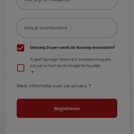
je
e-
Kies
mailadres?
je
*
wachtwoord
G
Ontvang 2x per week de Nursing nieuwsbrief
e
G
Ik geef Springer Media B.V. toestemming om
e
mij per e-mail op de hoogte te houden.
e
n
?
e
t
n
i
?
Meer informatie over uw privacy
t
t
i
e
t
l
e
l
?