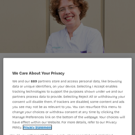
Sandra Janssen: 'Het gaat met name dat patiënten het gevoel
hebben betrokken te zijn bij de beslissing: dat vergroot de
We Care About Your Privacy
therapietrouw.' (Foto: Ria van der Ploeg)
We and our
889
partners store and access personal data, like browsing
data or unique identifiers, on your device. Selecting I Accept enables
Patiënten vinden negatieve
tracking technologies to support the purposes shown under we and our
partners process data to provide. Selecting Reject All or withdrawing your
druktherapie vaak zwaar, en stoppen
consent will disable them. If trackers are disabled, some content and ads
you see may not be as relevant to you. You can resurface this menu to
dan ook regelmatig voordat de
change your choices or withdraw consent at any time by clicking the
Manage Preferences link on the bottom of the webpage. Your choices will
behandeldoelen bereikt zijn.
have effect within our Website. For more details, refer to our Privacy
Policy.
Privacy Statement
Verpleegkundig specialist Sandra