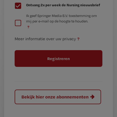
G
Ontvang 2x per week de Nursing nieuwsbrief
e
G
Ik geef Springer Media B.V. toestemming om
e
mij per e-mail op de hoogte te houden.
e
n
?
e
t
n
i
?
Meer informatie over uw privacy
t
t
i
e
t
l
e
l
?
Bekijk hier onze abonnementen