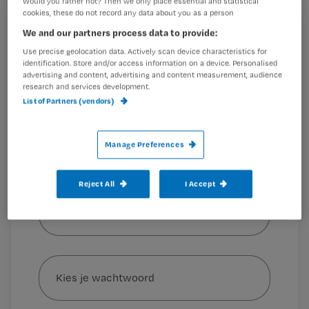
Would you rather not? Then we only place essential and statistical
Janssen* onderzocht hoe dit komt én
cookies, these do not record any data about you as a person
wat eraan te doen is.
Registreren
We and our partners process data to provide:
Use precise geolocation data. Actively scan device characteristics for
Wil je dit artikel lezen?
identification. Store and/or access information on a device. Personalised
Janssen promoveerde op haar
onderzoek
advertising and content, advertising and content measurement, audience
research and services development.
Maak gratis een account aan en lees 2
…
List of Partners (vendors)
artikelen gratis per maand
Al een account of abonnement?
Log dan in
Manage Preferences
Reject All
I Accept
Wat
is
je
e-
Kies
mailadres?
je
*
wachtwoord